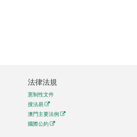
法律法規
憲制性文件
搜法易
澳門主要法例
國際公約