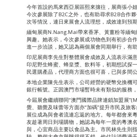
今年首設的馬來西亞展區熙來攘往，展商張小
今次參展除了B2C之外，也有助尋求B2B合作
次等情況，連日來展會人流理想，成效達到預
緬甸展商N.Nang.Mai帶來香茅、黃薑粉等
興趣。她表示，今次參展成功物色到有初步合
進一步洽談，她又認為兩個展會同期舉行，有
印尼展商李先生對整體展會成效及人流表示滿
印尼野生蜂蜜、蜂皇漿、飲料等，初期想試探
民選購產品，代理商方面也很可喜，已與多間
本地企業陳先生表示，公司經營的硬幣兌換機
銀行帳號。正因澳門市場暫時未有類似的服務
今屆展會繼續聯同“澳門國際品牌連鎖加盟展”(
覺、聽覺及味蕾等方面亦“加碼”提升市民及旅客
展位成為與會者流連忘返的地方。每年都會來粵
友趁著周日到場購物，她認為每年一度的粵澳
與，心宜商品主要以食品為主。市民林先生則指
驗，整個大會亦舉辦得很不錯。他估計消費過