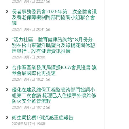
2026年8月7日 22:27
長者事務委員會2026年第二次全體會議
及養老保障機制跨部門協調小組聯合會
議
2026年8月7日 20:41
“活力社區 – 體育健康諮詢站” 8月份分
別在松山東望洋眺望台及綠楊花園休憩
區舉行，設有健康資訊推廣
2026年8月7日 20:00
合作區產業發展局獲授ICCA會員證書 澳
琴會展國際化再提速
2026年8月7日 19:21
優化在建及維保工程監管跨部門協調小
組第二次會議 梳理已入住樓宇外牆維修
防火安全監管流程
2026年8月7日 19:12
衛生局接獲1例流感重症報告
2026年8月7日 19:08