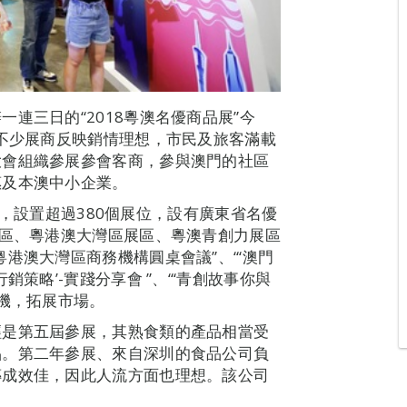
連三日的“2018粵澳名優商品展”今
，不少展商反映銷情理想，市民及旅客滿載
大會組織參展參會客商，參與澳門的社區
惠及本澳中小企業。
方米，設置超過380個展位，設有廣東省名優
展區、粵港澳大灣區展區、粵澳青創力展區
港澳大灣區商務機構圓桌會議”、“‘澳門
策略’-實踐分享會 ”、“‘青創故事你與
商機，拓展市場。
經是第五屆參展，其熟食類的產品相當受
品。第二年參展、來自深圳的食品公司負
傳成效佳，因此人流方面也理想。該公司