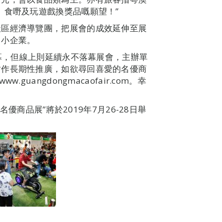
、食嘢及玩遊戲換獎品嘅願望！”
社區經濟導覽團，把展會的成效延伸至展
中小企業。
閉幕，但線上則延續永不落幕展會，主辦單
站作長期性推廣，如欲尋回喜愛的名優商
uangdongmacaofair.com。幸
。
名優商品展”將於2019年7月26-28日舉