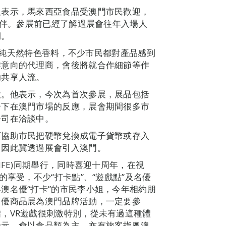
姐表示，馬來西亞食品受澳門市民歡迎，
夥伴。參展前已經了解過展會往年入場人
期。
緬甸純天然特色香料，不少市民都對產品感到
作意向的代理商，會後將就合作細節等作
助共享人流。
意。他表示，今次為首次參展，展品包括
一下在澳門市場的反應，展會期間很多市
公司在洽談中。
可協助市民把硬幣兌換成電子貨幣或存入
，因此冀透過展會引入澳門。
MFE)同期舉行，同時喜迎十周年，在視
的享受，不少“打卡點”、“遊戲點”及名優
澳名優“打卡”的市民李小姐，今年相約朋
名優商品展為澳門品牌活動，一定要參
，VR遊戲很刺激特別，從未有過這種體
千元，會以食品類為主。亦有旅客指粵澳