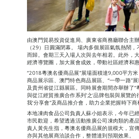
由澳門貿易投資促進局、廣東省商務廳聯合主辦一
（29）日圓滿閉幕。 場內多個展區氣氛熱鬧
而歸。會期三天入場人次與去年相若。此外，
經濟導覽團，加大展會成效，帶動社區經濟和
“2018粵澳名優商品展”展場面積達9,000平
商品展示區、澳門特色商品展區、“一帶一路”
及貴州省從江縣展區。同時展會期間亦舉辦了“粵
與從江經貿推廣合作系列’之‘品牌包裝與展覽的行銷
我’分享會”及商品推介會，助力企業把握時下
本地凍肉食品公司負責人蘇小姐表示，今年已
市民歡迎，希望透過活動推廣公司凍肉類的產
責人黃先生指，粵澳名優商品展的規模大，宣
亦與其他展商洽談合作，整體達到預期效果。