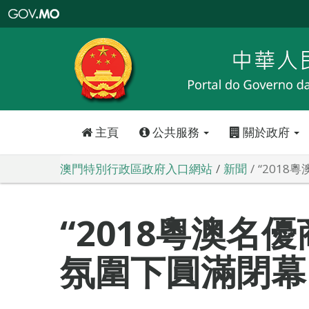
澳
門
特
別
行
政
區
政
府
入
口
網
站
主頁
公共服務
關於政府
澳門特別行政區政府入口網站
新聞
“2018
“2018粵澳名
氛圍下圓滿閉幕