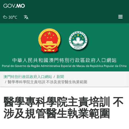
澳
門
特
30°C
別
行
政
區
政
府
入
口
網
站
澳門特別行政區政府入口網站
新聞
醫學專科學院主責培訓 不涉及規管醫生執業範圍
醫學專科學院主責培訓 不
涉及規管醫生執業範圍