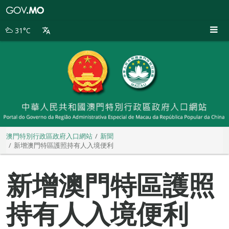
澳
門
特
31°C
別
行
政
區
政
府
入
口
網
站
澳門特別行政區政府入口網站
新聞
新增澳門特區護照持有人入境便利
新增澳門特區護照
持有人入境便利