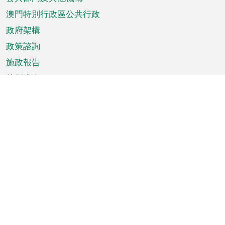
單
澳門特別行政區公共行政
政府架構
政策諮詢
施政報告
特別推介
澳門資訊
天氣
交通
公眾假期
文娛康體
城市資訊
澳門便覽
統計數字