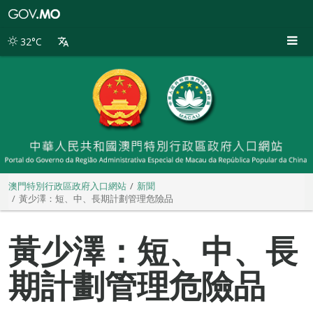
澳
門
特
32°C
別
行
政
區
政
府
入
口
網
站
澳門特別行政區政府入口網站
新聞
黃少澤：短、中、長期計劃管理危險品
黃少澤：短、中、長
期計劃管理危險品