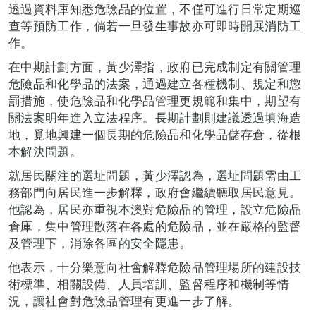
透過資料庫知悉危險品的位置，不僅可進行日常定期巡
查等預防工作，倘若一旦發生事故亦可即時開展消防工
作。
在中期計劃方面，黃少澤指，政府已完成制定有關管理
危險品和化學品的法案，通過建立各種機制、規定和懲
罰措施，使危險品和化學品管理更規範和集中，期望有
關法案明年進入立法程序。長期計劃則建議透過填海造
地，覓地興建一個長期的危險品和化學品儲存倉，從根
本解決問題。
就居民關注的選址問題，黃少澤認為，選址問題需由工
務部門向居民進一步解釋，政府會繼續聽取居民意見。
他認為，居民亦重視本澳對危險品的管理，設立危險品
倉庫，集中管理散落在各處的危險品，並在嚴格的監督
及管理下，消除各區的安全隱患。
他表示，十分樂意向社會解釋危險品管理場所的建設技
術標準、相關設備、人員培訓、監督程序和機制等情
況，讓社會對危險品管理有更進一步了解。