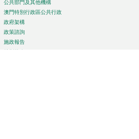
單
公共部門及其他機構
澳門特別行政區公共行政
政府架構
政策諮詢
施政報告
特別推介
澳門資訊
天氣
交通
公眾假期
文娛康體
城市資訊
澳門便覽