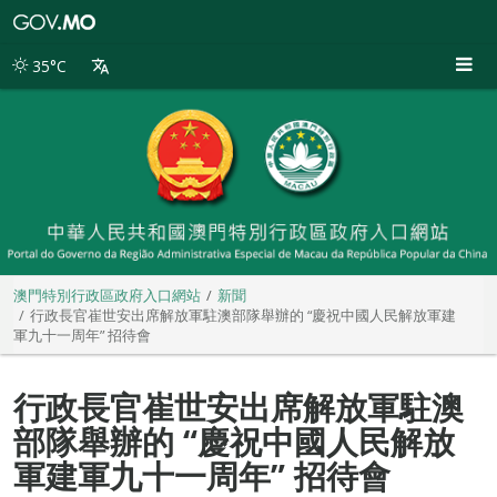
澳
門
特
35°C
別
行
政
區
政
府
入
口
網
站
澳門特別行政區政府入口網站
新聞
行政長官崔世安出席解放軍駐澳部隊舉辦的 “慶祝中國人民解放軍建
軍九十一周年” 招待會
行政長官崔世安出席解放軍駐澳
部隊舉辦的 “慶祝中國人民解放
軍建軍九十一周年” 招待會