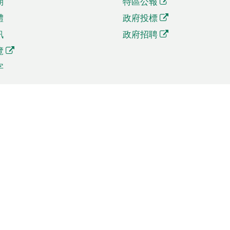
期
特區公報
體
政府投標
訊
政府招聘
覽
字
及貿易
相關連結
資
手機應用程式目錄
貿會展
社交媒體目錄
商機和服務
專題網站目錄
訊
RSS訂閱目錄
權
表格下載