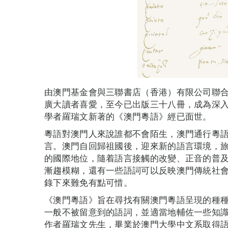
由澳門基金會與三聯書店（香港）有限公司聯合
廣大讀者喜愛，至今已出版三十八冊，成為深
學者羅瑞文新著的《澳門粵語》經已面世。
粵語對澳門人來說誰都不會陌生，澳門通行粵
言。澳門自回歸祖國後，迎來新的語言環境，
的國際地位，隨着語言接觸的改變、正音的普
漸趨模糊，還有一些語詞可以反映澳門傳統社
錄下來難免有點可惜。
《澳門粵語》旨在尋找有關澳門粵語呈現的種
一般不被留意到的語詞，並適當地輔佐一些知
作者羅瑞文先生，畢業於澳門大學中文系取得