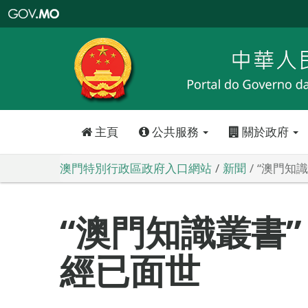
澳
門
特
別
行
政
區
政
府
入
口
網
站
主頁
公共服務
關於政府
澳門特別行政區政府入口網站
新聞
“澳門知
“澳門知識叢書
經已面世