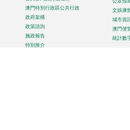
公眾假
澳門特別行政區公共行政
文娛康
政府架構
城市資
政策諮詢
澳門便
施政報告
統計數
特別推介
來澳旅遊
商務
計劃行程
貿易投
觀光
澳門經
娛樂消閒
中小企
購物
市場資
節日盛事
知識產