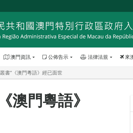
澳門資訊
公佈告示
法律法規
來
識叢書”《澳門粵語》經已面世
”《澳門粵語》