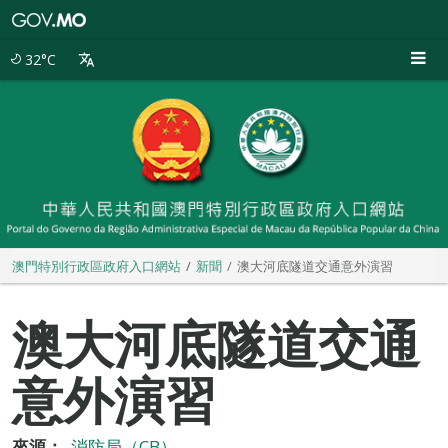
澳
門
特
32°C
別
行
政
區
政
府
入
口
網
站
澳門特別行政區政府入口網站
新聞
澳大河底隧道交通意外演習
澳大河底隧道交通
意外演習
來源：
消防局（CB）