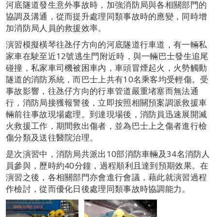
河底隧道發生意外事故時，加強消防局與各相關部門的
協調及溝通，從而提升處理同類事故時的應變，同時增
加消防局人員的救援效率。
演習模擬橫琴往氹仔方向的河底隧道行車道，有一輛私
家車在駛至近12號逃生門附近時，與一輛巴士發生追尾
碰撞，私家車司機被困車內，車頭冒煙起火，火勢觸動
隧道的消防系統，而巴士上共有10名乘客均受輕傷。受
事故影響，往氹仔方向的行車管道嚴重堵塞而無法通
行，消防局接獲報警後，立即按照相關預案調派救援車
輛前往事故現場處理。到達現場後，消防員迅速展開滅
火救援工作，期間救出傷者，並為巴士上之傷者進行檢
傷分類及送往醫院治理。
是次演習中，消防局共派出10部消防車輛及34名消防人
員參與，歷時約40分鐘，過程順利且達到預期效果。在
演習之後，各相關部門亦會進行會議，藉此就演習過程
作檢討，從而優化日後處理同類事故時協調能力。