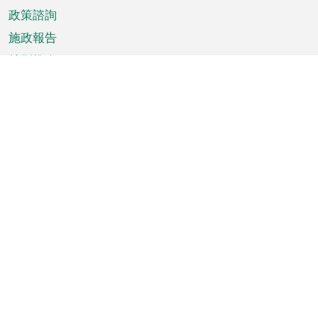
政策諮詢
施政報告
特別推介
澳門資訊
天氣
交通
公眾假期
文娛康體
城市資訊
澳門便覽
統計數字
公佈告示