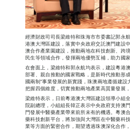
經濟財政司司長梁維特和珠海市市委書記郭永航
港澳大灣區建設，落實中央政府交託澳門建設
澳合作產業園建設，推動兩地在科技創新、跨
民生等領域合作，發揮兩地優勢互補，助力國
在會面上，梁維特和郭永航均表示，建設粵港
部署、親自推動的國家戰略，是新時代推動形成
國兩制”事業發展的新實踐，珠澳兩地遵循建設
把握四個維度，切實推動兩地產業高質量發展
梁維特表示，日前粵港澳大灣區建設領導小組
院副總理，小組組長韓正表示中央政府支持澳
門發展中醫藥產業帶來前所未有的機遇。粵澳
藥科技創新平台，將加強與大灣區在中醫藥科
業等方面的緊密合作，期望透過珠澳深化合作