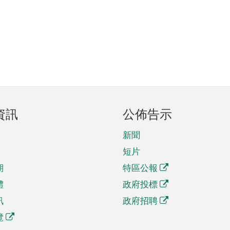
資訊
公佈告示
新聞
短片
期
特區公報
體
政府投標
訊
政府招聘
覽