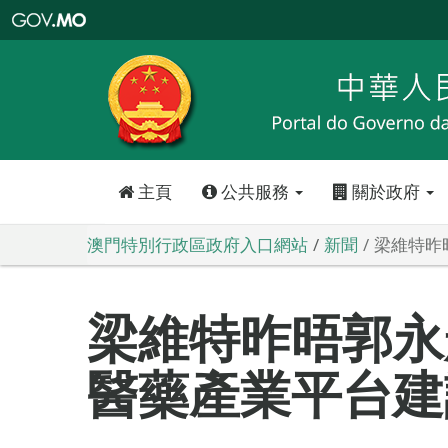
澳
門
特
別
行
政
區
政
府
入
口
網
站
主頁
公共服務
關於政府
澳門特別行政區政府入口網站
新聞
梁維特昨
梁維特昨晤郭永
醫藥產業平台建