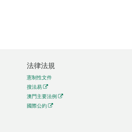
法律法規
憲制性文件
搜法易
澳門主要法例
國際公約