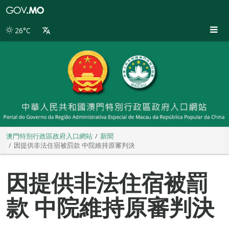
澳
門
特
26°C
別
行
政
區
政
府
入
口
網
站
澳門特別行政區政府入口網站
新聞
因提供非法住宿被罰款 中院維持原審判決
因提供非法住宿被罰
款 中院維持原審判決