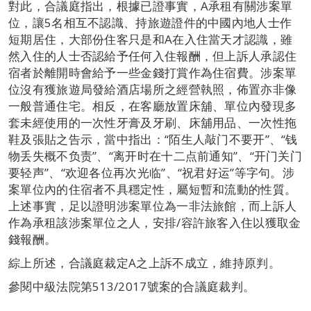
對此，合議庭指出，根據已證事實，A承租有關涉案單
位，讓5名相互不認識、持旅遊證件的中國內地人士作
短期居住，大部份住客只是和A在入住當天才認識，雖
然入住的人士否認給予任何入住報酬，但上訴人承認住
宿者於離開時會給予一些金錢打賞作為住宿費。涉案單
位沒有獲旅遊局發給酒店場所之經營執照，佈置亦非像
一般普通住宅。相反，在客廳放置床舖、單位內發現多
套未經使用的一次性牙膏及牙刷、床舖用品、一次性拖
鞋及張貼之告示，當中指出：“陌生人敲门不要开”、“钱
物丢失概不负责”、“离开时在十二点前通知”、“开门关门
要轻声”、“欢迎各位再次光临”、“祝君好运”等字句。涉
案單位內的住宿者不具穩定性，屬短暫和流動的性質。
上述事實，足以證明涉案單位為一非法旅館，而上訴人
作為承租該涉案單位之人，安排/容許旅客入住以獲取金
錢報酬。
綜上所述，合議庭裁定A之上訴不成立，維持原判。
參閱中級法院第513/2017號案的合議庭裁判。