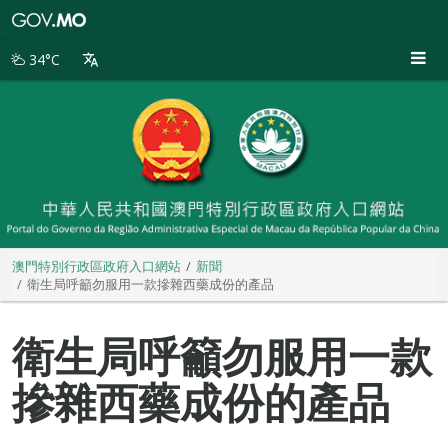
澳
門
特
34°C
別
行
政
區
政
府
入
口
網
站
澳門特別行政區政府入口網站
新聞
衛生局呼籲勿服用一款摻雜西藥成份的產品
衛生局呼籲勿服用一款
摻雜西藥成份的產品