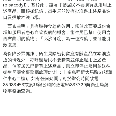
(bisacodyl)，基於此，該署呼籲居民不要購買及服用上
述產品。而根據紀錄，衛生局並沒有批准過上述產品進
口及投放本澳市場。
「西布曲明」具有壓抑食慾的效用，鑑於此西藥成份會
增加服用者患心血管疾病的機會，衛生局已禁止使用含
西布曲明的藥物；「比沙可啶」為一種瀉藥，並可能引
致腹痛。
為保障公眾健康，衛生局除密切留意有關產品在本澳流
通的情況外，亦呼籲居民不要購買並停止服用上述產
品。倘若居民已購買上述產品，應立即停止服用並送往
衛生局藥物事務廳處理(地址：士多鳥拜斯大馬路51號華
仁中心二樓)。如有任何疑問，可於辦公時間致電
85983453或於非辦公時間致電66833329向衛生局藥
物事務廳查詢。