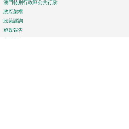
澳門特別行政區公共行政
政府架構
政策諮詢
施政報告
特別推介
澳門資訊
天氣
交通
公眾假期
文娛康體
城市資訊
澳門便覽
統計數字