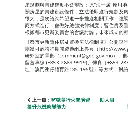
屋規劃與興建進度不會變改；原“海一居”原用
關房屋的興建創設條件，立法後即進行規劃及
很大，是次諮詢希望進一步推進相關工作；強
商方式進行；會做好總體法律制度；暫住房及
根據都市更新委員會的會議討論，未來成立的
《都市更新暫住房及置換房法律制度》公開諮
團體可於諮詢期間透過網上專頁（http://www.ge
研究室的電郵（comment@gep.gov.mo
留言專線 (+853-2883 9919)、傳真（+853
址：澳門氹仔體育路185-195號）等方式，
上一篇：
監獄舉行火警演習 助人員
提升危機應變能力