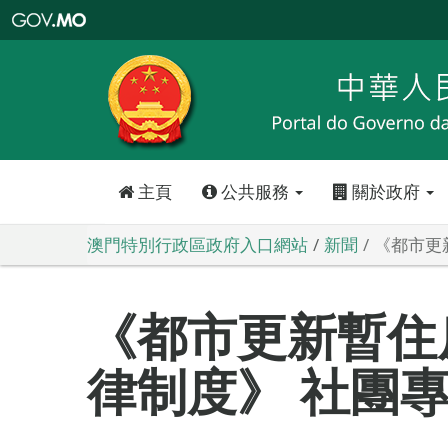
澳
門
特
別
行
政
區
政
府
入
口
網
站
主頁
公共服務
關於政府
澳門特別行政區政府入口網站
新聞
《都市更
《都市更新暫住
律制度》 社團