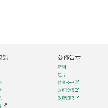
資訊
公佈告示
新聞
短片
期
特區公報
體
政府投標
訊
政府招聘
覽