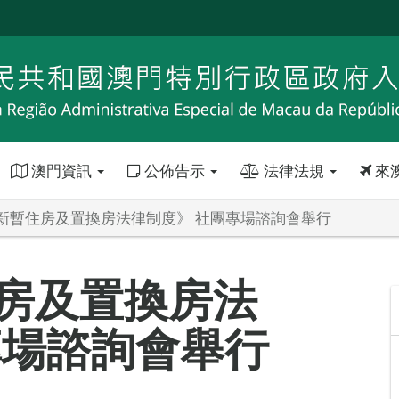
澳門資訊
公佈告示
法律法規
來
新暫住房及置換房法律制度》 社團專場諮詢會舉行
房及置換房法
專場諮詢會舉行