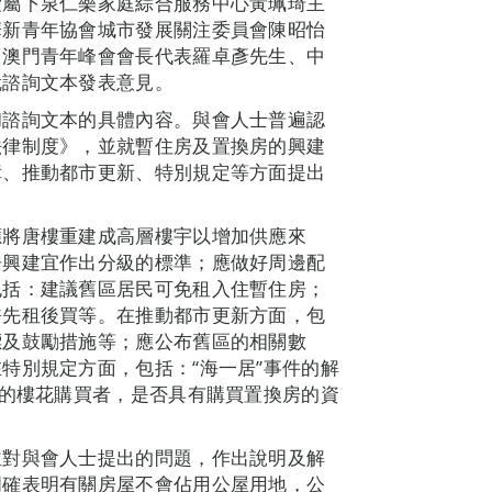
愛屬下泉仁樂家庭綜合服務中心黃珮琦主
華新青年協會城市發展關注委員會陳昭怡
、澳門青年峰會會長代表羅卓彥先生、中
就諮詢文本發表意見。
和諮詢文本的具體內容。與會人士普遍認
法律制度》，並就暫住房及置換房的興建
障、推動都市更新、特別規定等方面提出
應將唐樓重建成高層樓宇以增加供應來
房興建宜作出分級的標準；應做好周邊配
包括：建議舊區居民可免租入住暫住房；
許先租後買等。在推動都市更新方面，包
標及鼓勵措施等；應公布舊區的相關數
特別規定方面，包括：“海一居”事件的解
民的樓花購買者，是否具有購買置換房的資
並對與會人士提出的問題，作出說明及解
明確表明有關房屋不會佔用公屋用地，公