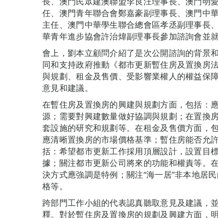
長、澳門民眾建澳聯盟李良汪理事長、澳門明
任、澳門青年聯合會鄭嘉豪副理事長、澳門中
主任、澳門中華學生聯合總會區孝丞副理事長
華青年進步協會許治煒副理事長參加諮詢會並
會上，劉本立顧問介紹了是次公開諮詢的背景
同和支持政府推動《都市更新暫住房及置換房
與規劃、租金及售價、受影響業權人的權益保
意見和建議。
在暫住房及置換房的興建與規劃方面，包括：
源；需要對興建數量做好協調與規劃；在置換
套設施的研究和規劃等。在租金及售價方面，
應清晰置換房的市場價格基準；暫住房能否允
括：希望都市更新工作採用頂層設計，設置目
據；關注都市更新公司將來的功能和權責等。在
決方式應強調是特例；關注“海一居”非本地居
格等。
跨部門工作小組的代表認真聽取意見及建議，
釋。對於暫住房及置換房的規劃及興建方面，