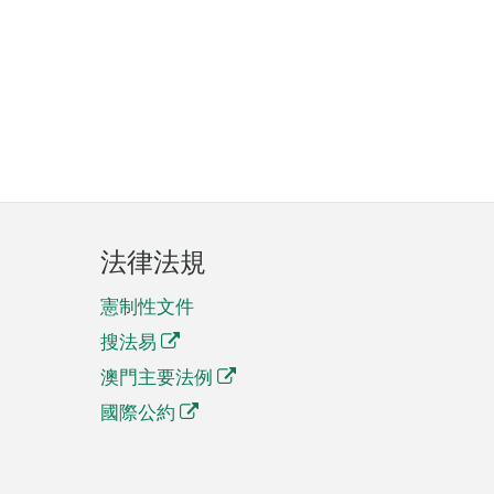
法律法規
憲制性文件
搜法易
澳門主要法例
國際公約