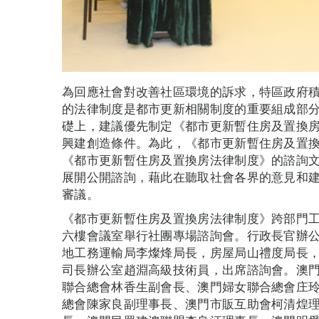
為回應社會對改善社區環境的訴求，特區政府
的法律制度是都市更新相關制度的重要組成部
礎上，建議優先制定《都市更新暫住房及置換
興建創造條件。為此，《都市更新暫住房及置
《都市更新暫住房及置換房法律制度》的諮詢文本，
展開公開諮詢，藉此在聽取社會各界的意見和
審議。
《都市更新暫住房及置換房法律制度》跨部門工
六樓會議室舉行社團專場諮詢會。行政長官辦
地工務運輸局李燦烽局長，房屋局山禮度局長
司長辦公室趙淵高級技術員，出席諮詢會。澳
聯合總會林香生副會長、澳門婦女聯合總會庄
總會陳家良副理事長、澳門市販互助會柯清煌