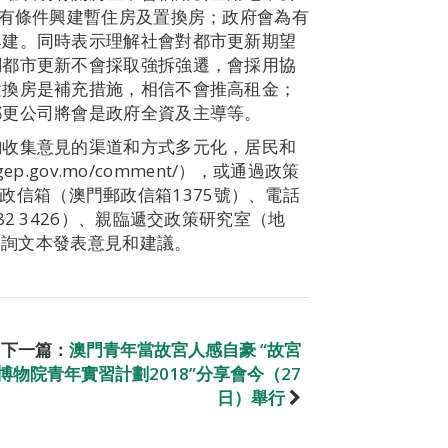
地有條件興建暫住房及置換房；政府會為有
興建。同時表示理解社會對都市更新期望
調都市更新不會採取強拆強遷，會採用協
置換房是補充措施，相信不會推高租金；
都更公司將會是政府全資及主導等。
詢收集意見的渠道和方式多元化，居民和
p.gov.mo/comment/），或通過政策
）、郵政信箱（澳門郵政信箱1375號）、電話
-2882 3426）、親臨遞交政策研究室（地
對諮詢文本發表意見和建議。
下一篇：
澳門青年當故宮人感自豪 “故宮
博物院青年實習計劃2018”分享會今（27
日）舉行