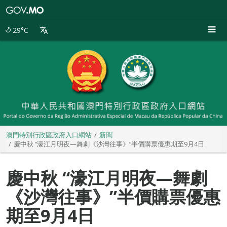
澳
門
特
29°C
別
行
政
區
政
府
入
口
網
站
澳門特別行政區政府入口網站
新聞
慶中秋 “濠江月明夜—舞劇《沙灣往事》”半價購票優惠期至9月4日
慶中秋 “濠江月明夜—舞劇
《沙灣往事》”半價購票優惠
期至9月4日