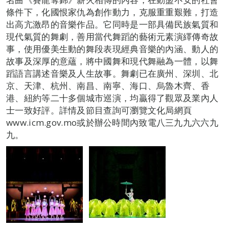
條件下，化國恨家仇為創作動力，克服重重艱難，打造
出高亢激昂的音樂作品。它同時是一部具備民族氣質和
現代氣質的舞劇，善用當代舞蹈的藝術元素演繹傳奇故
事，使用優美生動的舞段表現經典音樂的內涵、動人的
故事及深厚的意蘊，將中國舞和現代舞融為一體，以舞
蹈語言講述音樂及人生故事。舞劇已在廣州、深圳、北
京、天津、杭州、南昌、南寧、海口、烏魯木齊、香
港、紐約等二十多個城市巡演，均贏得了觀眾及業內人
士一致好評。詳情及節目查詢可瀏覽文化局網頁
www.icm.gov.mo或於辦公時間內致電八三九九六六九
九。