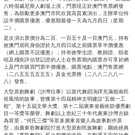
八時假威尼斯人劇場上演，門票現正於澳門售票網發
售，為鼓勵更多澳門市民欣賞高質素演出，主辦單位特
設半價購票優惠，優惠期最後一天為九月四日（星期
二）。
是次演出票價分為二百、一百五十及一百澳門元，持有
效澳門居民身份證於九月四日或之前購票享半價優惠
（網上購票不設優惠）；持有效學生證、教師證、頤老
咭及殘疾評估登記證的人士在售票期內購票亦可享於網
上及門市購買門票半價優惠。購票地點：澳門售票網
（二八五五五五五五）及金光票務（二八八二八八一
八）發售。
大型原創舞劇《沙灣往事》以當代舞蹈演繹充滿嶺南民
俗風情的故事，曾獲第十四屆精神文明建設“五個一工
程”、第十五屆文華大獎、第十二屆廣東省藝術節優秀劇
目一等獎等榮譽。舞劇以上世紀三十年代廣東沙灣古鎮
為背景，“何氏三傑”等眾多廣東音樂人為故事創作原
型，由廣東歌舞劇院打造大型原創民族舞劇，圍繞經典
名曲《賽龍奪錦》薪火相傳的內容，在動盪不安的社會