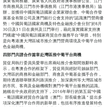
廣東省商務廳、廣東省人民政府港澳事務辦公室、江門
市商務局及江門市外事僑務局（江門市港澳事務局）協
辦，並獲得中國與葡語國家企業家聯合會、中葡合作發
展基金有限公司及澳門銀行公會支持的“認識澳門營商優
勢：中國與葡語國家商機及特色金融推介會分別”於8月
30日及31 日在廣州及江門舉行，藉此落實國家支持澳
門構建“中國與葡語國家商貿合作服務平台”舉措，特別
是向粵港澳大灣區城市推介澳門營商環境及中葡平台特
色金融商機。
四部門共譜合作篇章赴灣區推中葡平台商機
貿促局執行委員吳愛華出席兩站推介會期間致辭時表
示，在粵澳合作的框架下，貿促局與經財司姊妹部門、
大灣區的商務和金融部門、商會及中葡基金攜手合作，
期待透過聯舉辦系列路演推介，加深廣州等大灣區城市
的市民、客商及金融機構對澳門中葡平台服務的認識。
她稱在中央政府的支持下，2016年舉行的第五屆“中國
－葡語國家經貿合作論壇（澳門）部長級會議＂提出多
項深化澳門平台作用的新舉措，包括有序推進發展特色