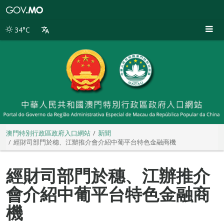
澳
門
特
34°C
別
行
政
區
政
府
入
口
網
站
澳門特別行政區政府入口網站
新聞
經財司部門於穗、江辦推介會介紹中葡平台特色金融商機
經財司部門於穗、江辦推介
會介紹中葡平台特色金融商
機