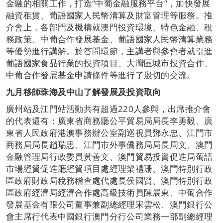
金融的相關工作，打造“中葡金融服務平台”，加快發展
融資租賃、葡語國家人民幣清算及財富管理等服務。推
介會上，各部門及機構就澳門投資環境、特色金融、稅
務政策、中葡合作發展基金、葡語國家人民幣清算業務
等優勢進行講解。於答問環節，主講者與參會者就引進
葡語國家食品行業的投資項目、大灣區城市投資合作、
中葡合作發展基金申請條件等進行了殷切的交流。
九月移師珠海及中山了解發展及投資取向
廣州站及江門站活動共有超過220人參與，出席推介會
的代表還有：廣東省商務廳公平貿易局局長李勇毅、廣
東省人民政府港澳事務辦公室副巡視員鄧永忠、江門市
商務局局長趙瑞思、江門市外事僑務局局長周文、澳門
金融管理局行政委員黃善文、澳門貿易投資促進局葡語
市場經貿促進廳經貿項目處經理梁禮珊、澳門特別行政
區政府財政局稅務稽查處代處長侯國賢、澳門特別行政
區政府經濟局經濟合作處高級技術員陳展東、中葡合作
發展基金有限公司董事兼副總經理宋雲松、澳門銀行公
會主席行代表中國銀行澳門分行公司業務一部副總經理