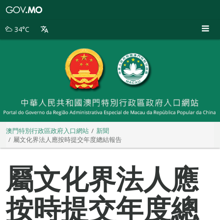
澳
門
特
34°C
別
行
政
區
政
府
入
口
網
站
澳門特別行政區政府入口網站
新聞
屬文化界法人應按時提交年度總結報告
屬文化界法人應
按時提交年度總