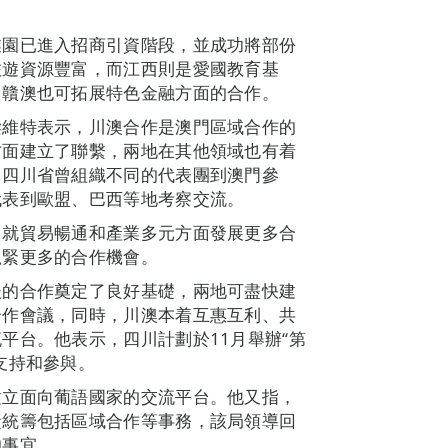
業園已進入招商引資階段，並成功將部份
旅遊資源豐富，而江西則是愛國教育基
，贛澳也可拓展特色金融方面的合作。
梁維特表示，川澳合作是澳門區域合作的
方面建立了聯繫，兩地在其他領域也有着
，四川省曾組織不同的代表團到澳門參
代表到歐盟、巴西等地考察交流。
，就貿易暢通和產業多元方面發展更多合
抓緊更多的合作機會。
後的合作奠定了良好基礎，兩地可盡快建
合作會議，同時，川澳本着互惠互利、共
平台。他表示，四川計劃於11月舉辦“第
支持和參與。
建立面向葡語國家的交流平台。他又指，
責統籌包括區域合作等事務，該局領導回
的事宜。