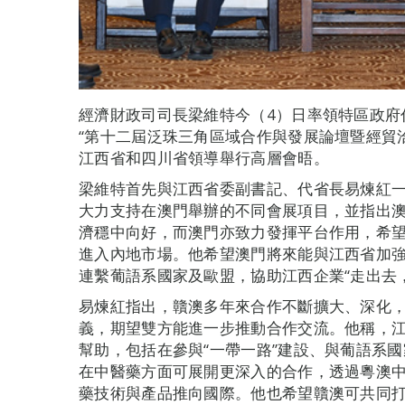
經濟財政司司長梁維特今（4）日率領特區政府
“第十二屆泛珠三角區域合作與發展論壇暨經貿
江西省和四川省領導舉行高層會晤。
梁維特首先與江西省委副書記、代省長易煉紅
大力支持在澳門舉辦的不同會展項目，並指出
濟穩中向好，而澳門亦致力發揮平台作用，希
進入內地市場。他希望澳門將來能與江西省加
連繫葡語系國家及歐盟，協助江西企業“走出去
易煉紅指出，贛澳多年來合作不斷擴大、深化
義，期望雙方能進一步推動合作交流。他稱，
幫助，包括在參與“一帶一路”建設、與葡語系
在中醫藥方面可展開更深入的合作，透過粵澳
藥技術與產品推向國際。他也希望贛澳可共同