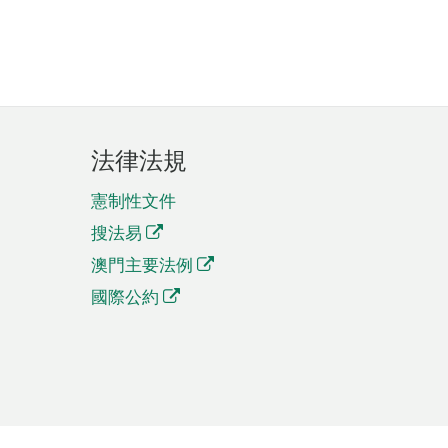
法律法規
憲制性文件
搜法易
澳門主要法例
國際公約