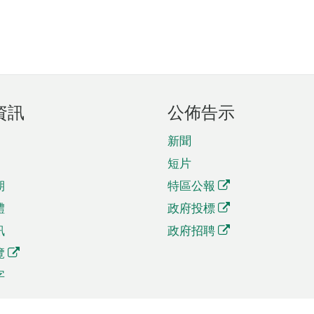
資訊
公佈告示
新聞
短片
期
特區公報
體
政府投標
訊
政府招聘
覽
字