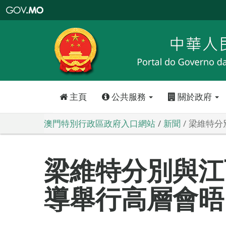
澳
門
特
別
行
政
區
政
府
入
口
網
站
主頁
公共服務
關於政府
澳門特別行政區政府入口網站
新聞
梁維特分
梁維特分別與江
導舉行高層會晤