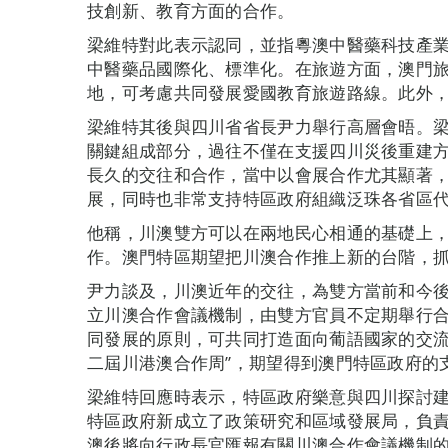
技創新、教育方面的合作。
梁維特對此表示認同，並指粵澳中醫藥科技產
中醫藥品國際化、標準化。在旅遊方面，澳門
地，可考慮共同發展愛國教育旅遊路線。此外
梁維特其後與四川省省長尹力舉行高層會晤。
關鍵組成部分，過往不僅在支援四川災後重建
長久的交往和合作，當中以會展合作尤其顯著
展，同時也非常支持特區政府組織泛珠各省區
他稱，川澳雙方可以在兩地民心相通的基礎上
作。澳門特區期望把川澳合作推上新的台階，
尹力談及，川澳近年的交往，為雙方當前和今
立川澳合作會議機制，由雙方官員不定期舉行
同發展的原則，可共同打造面向葡語國家的交流
二屆川港澳合作周”，期望得到澳門特區政府的
梁維特回應時表示，特區政府樂意與四川探討
特區政府新成立了政策研究和區域發展局，負
澳後將向行政長官匯報有關川澳合作會議機制