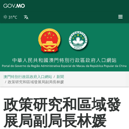
澳
門
特
31°C
別
行
政
區
政
府
入
口
網
站
澳門特別行政區政府入口網站
新聞
政策研究和區域發展局副局長林媛
政策研究和區域發
展局副局長林媛