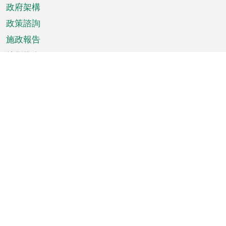
政府架構
政策諮詢
施政報告
特別推介
澳門資訊
天氣
交通
公眾假期
文娛康體
城市資訊
澳門便覽
統計數字