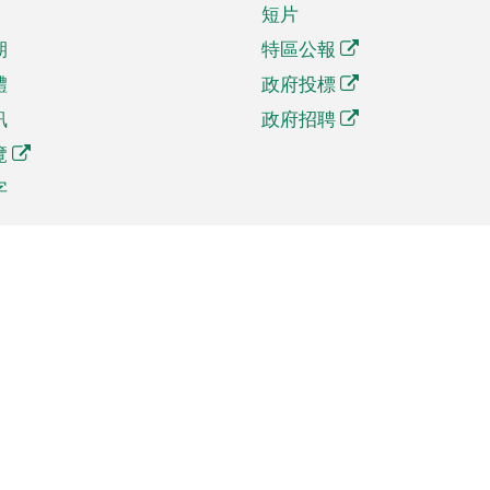
短片
期
特區公報
體
政府投標
訊
政府招聘
覽
字
及貿易
相關連結
資
手機應用程式目錄
貿會展
社交媒體目錄
商機和服務
專題網站目錄
訊
RSS訂閱目錄
權
表格下載