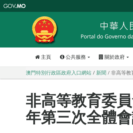
澳
門
特
別
行
政
區
政
府
入
口
網
站
主頁
公共服務
關於政府
澳門特別行政區政府入口網站
新聞
非高等教
非高等教育委員會
年第三次全體會