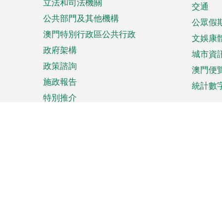
立法和司法機關
單
交通
公共部門及其他機構
公眾假
澳門特別行政區公共行政
文娛康
政府架構
城市資
政策諮詢
澳門便
施政報告
統計數
特別推介
來澳旅遊
商務
計劃行程
貿易投
觀光
澳門經
娛樂消閒
中小企
購物
市場資
節日盛事
知識產