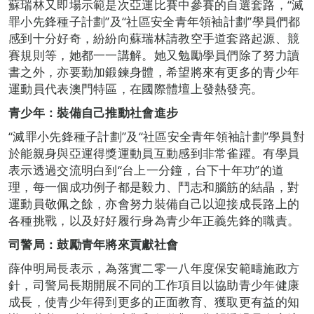
蘇瑞林又即場示範是次亞運比賽中參賽的自選套路，“滅
罪小先鋒種子計劃”及“社區安全青年領袖計劃”學員們都
感到十分好奇，紛紛向蘇瑞林請教空手道套路起源、競
賽規則等，她都一一講解。她又勉勵學員們除了努力讀
書之外，亦要勤加鍛鍊身體，希望將來有更多的青少年
運動員代表澳門特區，在國際體壇上發熱發亮。
青少年：裝備自己推動社會進步
“滅罪小先鋒種子計劃”及“社區安全青年領袖計劃”學員對
於能親身與亞運得獎運動員互動感到非常雀躍。有學員
表示透過交流明白到“台上一分鐘，台下十年功”的道
理，每一個成功例子都是毅力、鬥志和腦筋的結晶，對
運動員敬佩之餘，亦會努力裝備自己以迎接成長路上的
各種挑戰，以及好好履行身為青少年正義先鋒的職責。
司警局：鼓勵青年將來貢獻社會
薛仲明局長表示，為落實二零一八年度保安範疇施政方
針，司警局長期開展不同的工作項目以協助青少年健康
成長，使青少年得到更多的正面教育、獲取更有益的知