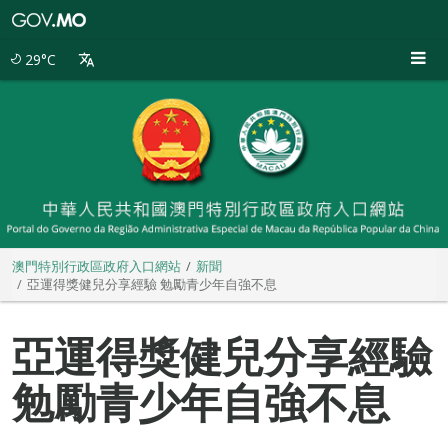
澳
門
特
29°C
別
行
政
區
政
府
入
口
網
站
澳門特別行政區政府入口網站
新聞
亞運得獎健兒分享經驗 勉勵青少年自強不息
亞運得獎健兒分享經驗
勉勵青少年自強不息