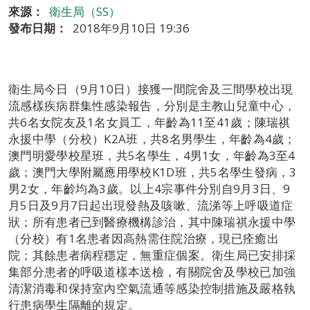
來源：
衛生局（SS）
發布日期：
2018年9月10日 19:36
衛生局今日（9月10日）接獲一間院舍及三間學校出現
流感樣疾病群集性感染報告，分別是主教山兒童中心，
共6名女院友及1名女員工，年齡為11至41歲；陳瑞祺
永援中學（分校）K2A班，共8名男學生，年齡為4歲；
澳門明愛學校星班，共5名學生，4男1女，年齡為3至4
歲；澳門大學附屬應用學校K1D班，共5名學生發病，3
男2女，年齡均為3歲。以上4宗事件分別自9月3日、9
月5日及9月7日起出現發熱及咳嗽、流涕等上呼吸道症
狀；所有患者已到醫療機構診治，其中陳瑞祺永援中學
（分校）有1名患者因高熱需住院治療，現已痊癒出
院；其餘患者病程穩定，無重症個案。衛生局已安排採
集部分患者的呼吸道樣本送檢，有關院舍及學校已加強
清潔消毒和保持室內空氣流通等感染控制措施及嚴格執
行患病學生隔離的規定。