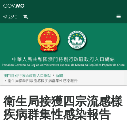
澳
門
特
26°C
別
行
政
區
政
府
入
口
網
站
澳門特別行政區政府入口網站
新聞
衛生局接獲四宗流感樣疾病群集性感染報告
衛生局接獲四宗流感樣
疾病群集性感染報告