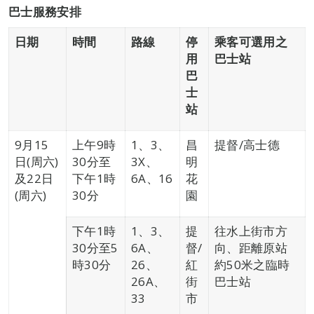
巴士服務安排
日期
時間
路線
停
乘客可選用之
用
巴士站
巴
士
站
9月15
上午9時
1、3、
昌
提督/高士德
日(周六)
30分至
3X、
明
及22日
下午1時
6A、16
花
(周六)
30分
園
下午1時
1、3、
提
往水上街市方
30分至5
6A、
督/
向、距離原站
時30分
26、
紅
約50米之臨時
26A、
街
巴士站
33
市