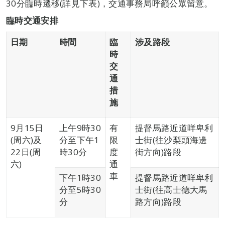
30分臨時遷移(詳見下表)，交通事務局呼籲公眾留意。
臨時交通安排
日期
時間
臨
涉及路段
時
交
通
措
施
9月15日
上午9時30
有
提督馬路近道咩卑利
(周六)及
分至下午1
限
士街(往沙梨頭海邊
22日(周
時30分
度
街方向)路段
六)
通
車
下午1時30
提督馬路近道咩卑利
分至5時30
士街(往高士德大馬
分
路方向)路段