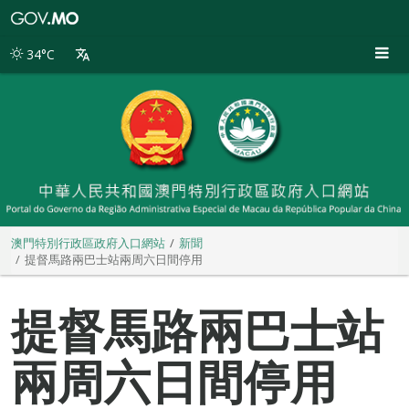
澳
門
特
34°C
別
行
政
區
政
府
入
口
網
站
澳門特別行政區政府入口網站
新聞
提督馬路兩巴士站兩周六日間停用
提督馬路兩巴士站
兩周六日間停用