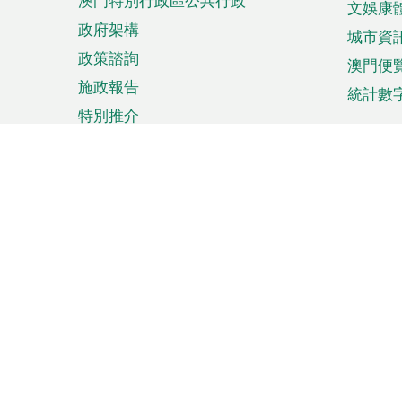
澳門特別行政區公共行政
文娛康
政府架構
城市資
政策諮詢
澳門便
施政報告
統計數
特別推介
來澳旅遊
商務
計劃行程
貿易投
觀光
澳門經
娛樂消閒
中小企
購物
市場資
節日盛事
知識產
網
網
頁
使用條款
私隱聲明
協調機構：澳門特別行政區行