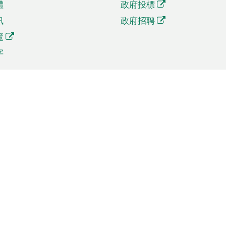
體
政府投標
訊
政府招聘
覽
字
及貿易
相關連結
資
手機應用程式目錄
貿會展
社交媒體目錄
商機和服務
專題網站目錄
訊
RSS訂閱目錄
權
表格下載
政公職局