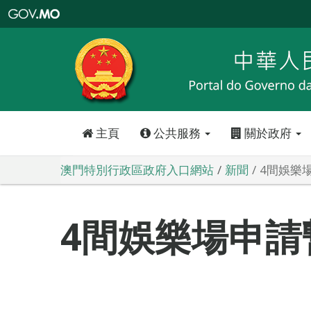
澳
門
特
別
行
政
區
政
府
入
口
網
站
主頁
公共服務
關於政府
澳門特別行政區政府入口網站
新聞
4間娛樂
4間娛樂場申請