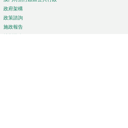
政府架構
政策諮詢
施政報告
特別推介
澳門資訊
天氣
交通
公眾假期
文娛康體
城市資訊
澳門便覽
統計數字