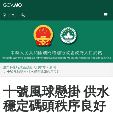
澳
門
特
35°C
別
行
政
區
政
府
入
口
網
站
澳門特別行政區政府入口網站
新聞
十號風球懸掛 供水穩定碼頭秩序良好
十號風球懸掛 供水
穩定碼頭秩序良好