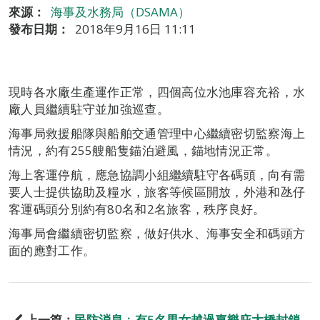
來源：
海事及水務局（DSAMA）
發布日期：
2018年9月16日 11:11
現時各水廠生產運作正常，四個高位水池庫容充裕，水
廠人員繼續駐守並加強巡查。
海事局救援船隊與船舶交通管理中心繼續密切監察海上
情況，約有255艘船隻錨泊避風，錨地情況正常。
海上客運停航，應急協調小組繼續駐守各碼頭，向有需
要人士提供協助及糧水，旅客等候區開放，外港和氹仔
客運碼頭分別約有80名和2名旅客，秩序良好。
海事局會繼續密切監察，做好供水、海事安全和碼頭方
面的應對工作。
上一篇：
民防消息﹕有5名男女越過嘉樂庇大橋封鎖