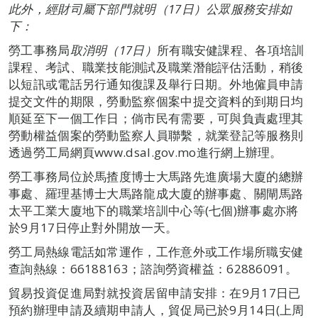
此外，經財司屬下部門就明（17日）公眾服務安排如
下：
勞工事務局
取消明（17日）
所有職安健課程、各項培訓
課程、考試、職業技能測試及職業潛能評估活動，稍後
以短訊或電話另行通知復課及舉行日期。外地僱員申請
提交文件的期限，勞動監察個案中提交資料的到期日均
順延至下一個工作日；倘市民有需要，可與負責處理其
勞動權益個案的勞動監察人員聯繫，就業登記等服務則
透過勞工局網頁www.dsal.gov.mo進行網上辦理。
勞工事務局位於馬揸度博士大馬路先進廣場大廈的總辦
事處、羅理基博士大馬路龍成大廈的辦事處、關閘馬路
太平工業大廈地下的職業培訓中心等(七個)辦事處亦將
於9月17日停止對外開放一天。
勞工局熱線電話如常運作，工作意外或工作場所職安健
查詢熱線：66188163；諮詢勞資權益：62886091。
貿易投資促進局對就投資居留申請安排：在9月17日已
預約辦理申請及續期申請人，貿促局已於9月14日(上周