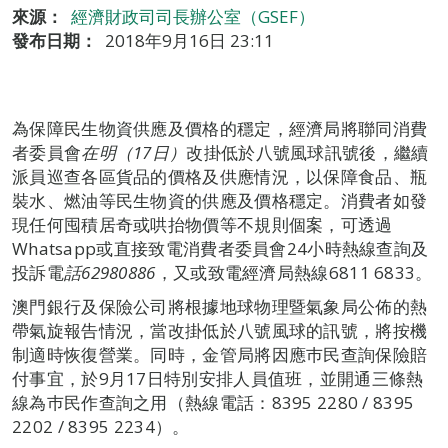
來源：
經濟財政司司長辦公室（GSEF）
發布日期：
2018年9月16日 23:11
為保障民生物資供應及價格的穩定，經濟局將聯同消費
者委員會
在明（17日）
改掛低於八號風球訊號後，繼續
派員巡查各區貨品的價格及供應情況，以保障食品、瓶
裝水、燃油等民生物資的供應及價格穩定。消費者如發
現任何囤積居奇或哄抬物價等不規則個案，可透過
Whatsapp或直接致電消費者委員會24小時熱線查詢及
投訴電
話62980886
，又或致電經濟局熱線6811 6833。
澳門銀行及保險公司將根據地球物理暨氣象局公佈的熱
帶氣旋報告情況，當改掛低於八號風球的訊號，將按機
制適時恢復營業。同時，金管局將因應巿民查詢保險賠
付事宜，於9月17日特別安排人員值班，並開通三條熱
線為巿民作查詢之用（熱線電話：8395 2280 / 8395
2202 / 8395 2234）。