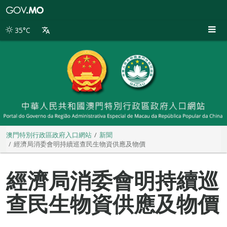
澳
門
特
35°C
別
行
政
區
政
府
入
口
網
站
澳門特別行政區政府入口網站
新聞
經濟局消委會明持續巡查民生物資供應及物價
經濟局消委會明持續巡
查民生物資供應及物價