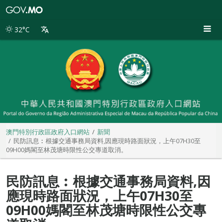
澳
門
特
32°C
別
行
政
區
政
府
入
口
網
站
澳門特別行政區政府入口網站
新聞
民防訊息︰根據交通事務局資料,因應現時路面狀況，上午07H30至
09H00媽閣至林茂塘時限性公交專道取消。
民防訊息︰根據交通事務局資料,因
應現時路面狀況，上午07H30至
09H00媽閣至林茂塘時限性公交專