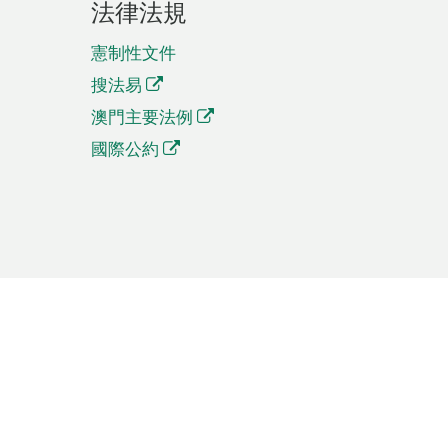
法律法規
憲制性文件
搜法易
澳門主要法例
國際公約