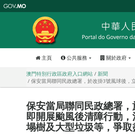
澳
門
特
別
行
政
區
政
府
入
口
網
站
主頁
公共服務
關於政府
澳門特別行政區政府入口網站
新聞
保安當局聯同民政總署，於改掛3號風球後，
保安當局聯同民政總署，
即開展颱風後清障行動，
塌樹及大型垃圾等，爭取