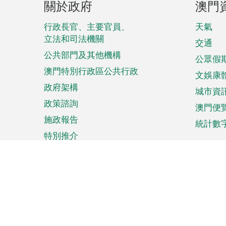
關於政府
澳門
腳
菜
行政長官、主要官員、
天氣
立法和司法機關
單
交通
公共部門及其他機構
公眾假
澳門特別行政區公共行政
文娛康
政府架構
城市資
政策諮詢
澳門便
施政報告
統計數
特別推介
來澳旅遊
商務
計劃行程
貿易投
觀光
澳門經
娛樂消閒
中小企