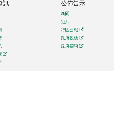
資訊
公佈告示
新聞
短片
期
特區公報
體
政府投標
訊
政府招聘
覽
字
及貿易
相關連結
資
手機應用程式目錄
貿會展
社交媒體目錄
商機和服務
專題網站目錄