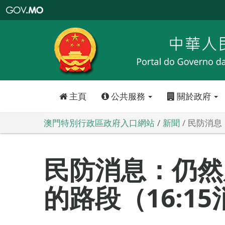
澳
門
特
別
行
政
區
政
府
入
口
網
站
主頁
公共服務
關於政府
澳門特別行政區政府入口網站
新聞
民防消息
民防消息：仍然
的路段（16:1