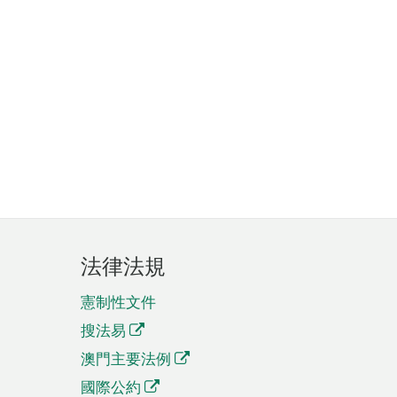
法律法規
憲制性文件
搜法易
澳門主要法例
國際公約