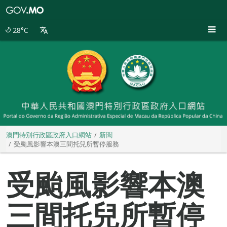
澳
門
特
28°C
別
行
政
區
政
府
入
口
網
站
澳門特別行政區政府入口網站
新聞
受颱風影響本澳三間托兒所暫停服務
受颱風影響本澳
三間托兒所暫停