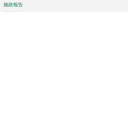
施政報告
特別推介
澳門資訊
天氣
交通
公眾假期
文娛康體
城市資訊
澳門便覽
統計數字
公佈告示
新聞