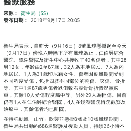
醫療服務
來源：
衛生局（SS）
發布日期：
2018年9月17日 20:05
衛生局表示，自昨天（9月16日）8號風球懸掛起至今天
（9月17日）傍晚六時除下所有風球為止，仁伯爵綜合
醫院、鏡湖醫院及衛生中心共接收了40名傷者，其中28
男12女，年齡由2至87歲，32人為本地居民、7人為內
地居民、1人為31歲印尼籍女性。傷者因颱風期間受到
不同程度受傷，包括四肢不同部位的割傷、夾傷、骨折
等。其中1名87歲男傷者跌倒致右股骨骨折情況較嚴
重，其餘10人受傷程度屬中等、另外29人為輕傷。目前
仍有1人在仁伯爵綜合醫院，4人在鏡湖醫院留院觀察及
治療中，其餘傷者均已離院。
在特強颱風「山竹」吹襲並懸掛8號及10號風球期間，
衛生局共出動約688名醫護及後勤人員，持續26小時不