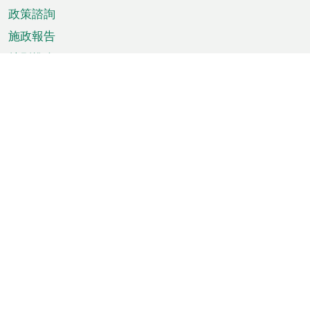
政策諮詢
施政報告
特別推介
澳門資訊
天氣
交通
公眾假期
文娛康體
城市資訊
澳門便覽
統計數字
公佈告示