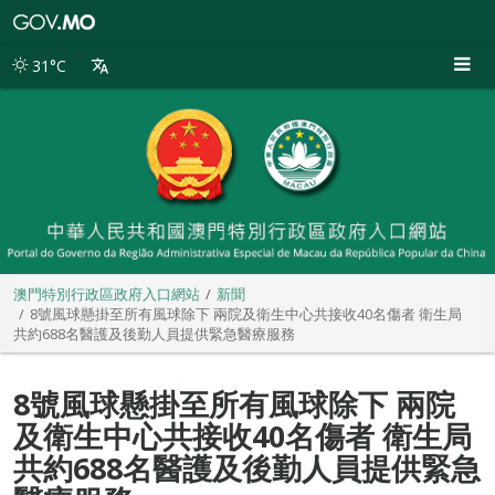
澳
門
特
31°C
別
行
政
區
政
府
入
口
網
站
澳門特別行政區政府入口網站
新聞
8號風球懸掛至所有風球除下 兩院及衛生中心共接收40名傷者 衛生局
共約688名醫護及後勤人員提供緊急醫療服務
8號風球懸掛至所有風球除下 兩院
及衛生中心共接收40名傷者 衛生局
共約688名醫護及後勤人員提供緊急