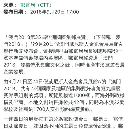
來源：
郵電局（CTT）
發布日期：
2018年9月20日 17:00
「澳門2018第35屆亞洲國際集郵展覽」（下簡稱「澳
門2018」）於9月20日假澳門威尼斯人金光會展展館A
舉行新聞發布會，會後隨即由郵電局局長劉惠明帶領一
眾本澳媒體參觀場內各展區。郵電局冀透過「澳門
2018」發揚傳承集郵文化之餘，同時推廣本澳旅遊會展
產業發展。
由9月21日至24日假威尼斯人金光會展展館A的「澳門
2018」共有23個國家及地區的集郵愛好者角逐九個競
賽郵票組別的獎項，展覽規模達1000框，而海外郵政機
構及郵商、本地文創銷售攤位共42個，同時為本澳22間
學校及社團約1700人安排預約導賞參觀。
一連四日的展覽按主題分為郵政儲金日、郵票日、寫信
日及節慶日，並因應不同的主題日免費派發紀念封。郵