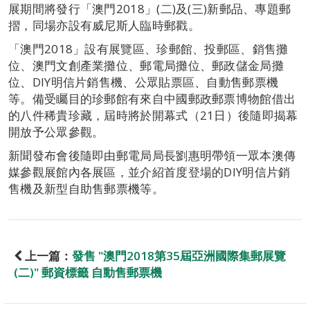
展期間將發行「澳門2018」(二)及(三)新郵品、專題郵
摺，同場亦設有威尼斯人臨時郵戳。
「澳門2018」設有展覽區、珍郵館、投郵區、銷售攤
位、澳門文創產業攤位、郵電局攤位、郵政儲金局攤
位、DIY明信片銷售機、公眾貼票區、自動售郵票機
等。備受矚目的珍郵館有來自中國郵政郵票博物館借出
的八件稀貴珍藏，屆時將於開幕式（21日）後隨即揭幕
開放予公眾參觀。
新聞發布會後隨即由郵電局局長劉惠明帶領一眾本澳傳
媒參觀展館內各展區，並介紹首度登場的DIY明信片銷
售機及新型自助售郵票機等。
上一篇：
發售 "澳門2018第35屆亞洲國際集郵展覽
(二)" 郵資標籤 自動售郵票機