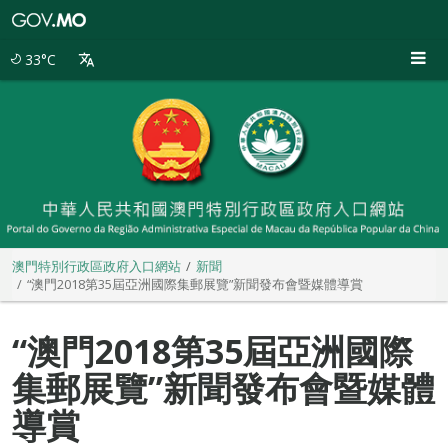
澳
門
特
33°C
別
行
政
區
政
府
入
口
網
站
澳門特別行政區政府入口網站
新聞
“澳門2018第35屆亞洲國際集郵展覽”新聞發布會暨媒體導賞
“澳門2018第35屆亞洲國際
集郵展覽”新聞發布會暨媒體
導賞