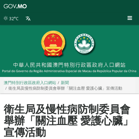
澳
門
特
32°C
別
行
政
區
政
府
入
口
網
站
澳門特別行政區政府入口網站
新聞
衛生局及慢性病防制委員會舉辦「關注血壓 愛護心臟」宣傳活動
衛生局及慢性病防制委員會
舉辦「關注血壓 愛護心臟」
宣傳活動