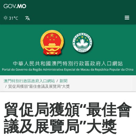
澳
門
特
31°C
別
行
政
區
政
府
入
口
網
站
澳門特別行政區政府入口網站
新聞
貿促局獲頒“最佳會議及展覽局”大獎
貿促局獲頒“最佳會
議及展覽局”大獎