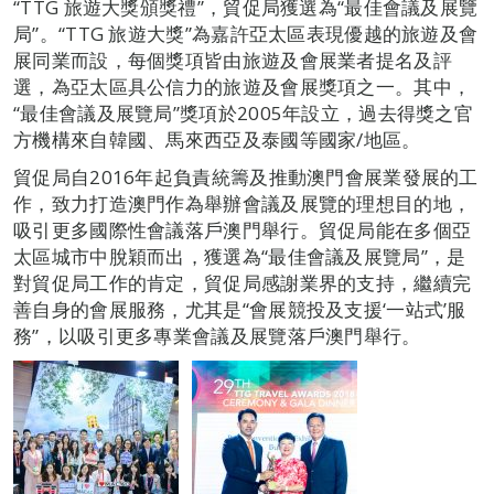
“TTG 旅遊大獎頒獎禮”，貿促局獲選為“最佳會議及展覽
局”。“TTG 旅遊大獎”為嘉許亞太區表現優越的旅遊及會
展同業而設，每個獎項皆由旅遊及會展業者提名及評
選，為亞太區具公信力的旅遊及會展獎項之一。其中，
“最佳會議及展覽局”獎項於2005年設立，過去得獎之官
方機構來自韓國、馬來西亞及泰國等國家/地區。
貿促局自2016年起負責統籌及推動澳門會展業發展的工
作，致力打造澳門作為舉辦會議及展覽的理想目的地，
吸引更多國際性會議落戶澳門舉行。貿促局能在多個亞
太區城市中脫穎而出，獲選為“最佳會議及展覽局”，是
對貿促局工作的肯定，貿促局感謝業界的支持，繼續完
善自身的會展服務，尤其是“會展競投及支援‘一站式’服
務”，以吸引更多專業會議及展覽落戶澳門舉行。