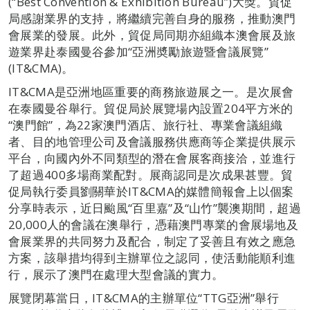
(“Best Convention & Exhibition Bureau”)大獎。貿促
局感謝業界的支持，將繼續完善自身的服務，推動澳門
會展業的發展。此外，貿促局同期亦組織本澳會展及旅
遊業界赴泰國曼谷參加“亞洲奬勵旅遊暨會議展覽”
(IT&CMA)。
IT&CMA是亞洲地區重要的商務旅遊展之一。是次展會
在泰國曼谷舉行。貿促局於展覽場內設置204平方米的
“澳門館”，為22家澳門酒店、旅行社、專業會議組織
者、目的地管理公司及會議服務供應商等企業提供展示
平台，向國內外不同類型的潛在會展客商接洽，並進行
了超過400多場商業配對。展商認同是次成果甚豐。貿
促局執行委員劉關華於IT&CMA的媒體簡報會上以個案
分享時表示，近日颱風“百里嘉”及“山竹”襲澳期間，超過
20,000人的會議在澳舉行，憑藉澳門專業的會展場地及
會展業界的共同努力及配合，制定了妥善且有效之應急
方案，該舉措均得到主辦單位之認同，使活動能順利進
行，展示了澳門在處理大型會議的實力。
展覽閉幕當日，IT&CMA的主辦單位“TTG亞洲”舉行