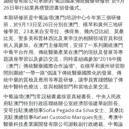
園
開發有限公司承辦的“葡語國家傳統醫藥研修班”於9月
26日舉行結業典禮暨證書頒發儀式。
本期研修班是中葡論壇(澳門)培訓中心今年第三個研修
班，於9月13日至26日分別在澳門、橫琴和廣州三地研
修學習。23名來自安哥拉、佛得角、幾內亞比紹、莫桑
比克、聖多美和普林西比及東帝汶的相關領域官員和技
術人員參加。在澳門主修期間，安排了一系列圍繞澳門
中葡平台作用、傳統醫藥產業在澳門的現狀及發展等專
題講座學習以及參訪交流，同時還組織參加“2018中國
（澳門）傳統醫藥國際合作論壇”。在橫琴和廣州研習期
間則圍繞“一帶一路”倡議下傳統醫藥國際化的發展、傳
統中藥的質檢及應用等專題研修，讓學員實踐體驗了傳
統中醫特色療法，並與相關部門和當地企業交流。
中葡論壇(澳門)常設秘書處徐迎真秘書長、中央人民政
府駐澳門特別行政區聯絡辦公室經濟部張建華副部長、
安哥拉駐澳總領事Sofia Pegado da Silva女士、莫桑比
克駐澳總領事Rafael Custodio Marques先生、粵澳中
醫藥科技產業園開發有限公司謝毅副行政總裁、中葡論