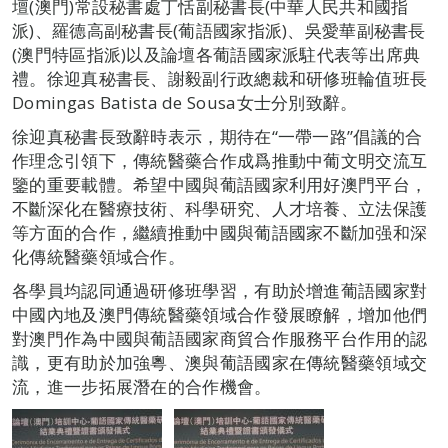
壇(澳門)常設秘書處丁恬副秘書長(中華人民共和國指
派)、羅德高副秘書長(葡語國家指派)、吳愛華副秘書長
(澳門特區指派)以及論壇各葡語國家派駐代表等出席典
禮。徐迎真秘書長、謝毅副行政總裁和研修班輪值班長
Domingas Batista de Sousa女士分別致辭。
徐迎真秘書長致辭時表示，期待在“一帶一路”倡議的合
作理念引領下，傳統醫藥合作成爲推動中葡文明交流互
鑒的重要載體。希望中國與葡語國家利用好澳門平台，
不斷深化在醫療技術、科學研究、人才培養、立法保護
等方面的合作，繼續推動中國與葡語國家不斷加强和深
化傳統醫藥領域合作。
各學員均認同通過研修班學習，有助於增進葡語國家對
中國內地及澳門傳統醫藥領域合作發展瞭解，增加他們
對澳門作為中國與葡語國家商貿合作服務平台作用的認
識，更有助於加強粵、澳與葡語國家在傳統醫藥領域交
流，進一步拓展潛在的合作機會。