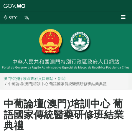
澳
門
特
33°C
別
行
政
區
政
府
入
口
網
站
澳門特別行政區政府入口網站
新聞
中葡論壇(澳門)培訓中心 葡語國家傳統醫藥研修班結業典禮
中葡論壇(澳門)培訓中心 葡
語國家傳統醫藥研修班結業
典禮