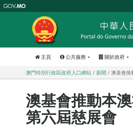
澳
門
特
別
行
政
區
政
府
入
口
網
站
主頁
公共服務
關於政府
澳門特別行政區政府入口網站
新聞
澳基會推
澳基會推動本澳
第六屆慈展會