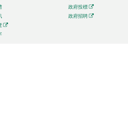
體
政府投標
訊
政府招聘
覽
字
及貿易
相關連結
資
手機應用程式目錄
貿會展
社交媒體目錄
商機和服務
專題網站目錄
訊
RSS訂閱目錄
權
表格下載