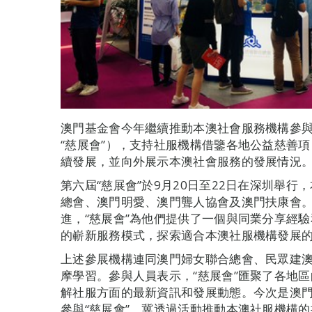
澳門基金會今年繼續推動本澳社會服務機構參與
“慈展會”），支持社服機構借鑒各地公益慈善
續發展，並向外展示本澳社會服務的發展情況
第六屆“慈展會”於9月20日至22日在深圳舉
總會、澳門明愛、澳門聾人協會及澳門扶康會
進，“慈展會”為他們提供了一個與同業分享經
的嶄新服務模式，探索適合本澳社服機構發展
上述參展機構連同澳門婦女聯合總會、民眾建澳
摩學習。參與人員表示，“慈展會”匯聚了各地
解社服方面的最新資訊和發展動態。今次是澳
參與“慈展會”，冀透過活動推動本澳社服機構