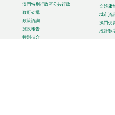
澳門特別行政區公共行政
文娛康
政府架構
城市資
政策諮詢
澳門便
施政報告
統計數
特別推介
來澳旅遊
商務
計劃行程
貿易投
觀光
澳門經
娛樂消閒
中小企
購物
市場資
節日盛事
知識產
網
網
頁