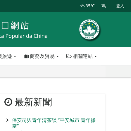
35°C
登入
澳旅遊
商務及貿易
相關連結
最新新聞
保安司與青年清茶談 “平安城市 青年擔
當”