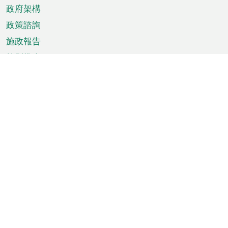
政府架構
政策諮詢
施政報告
特別推介
澳門資訊
天氣
交通
公眾假期
文娛康體
城市資訊
澳門便覽
統計數字