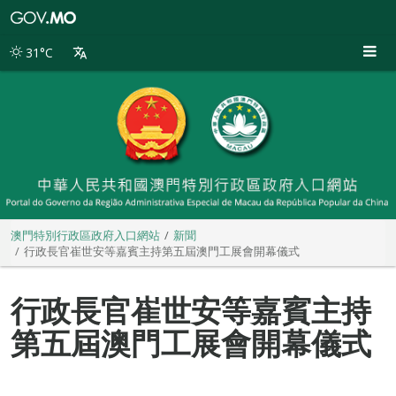
澳
門
特
31°C
別
行
政
區
政
府
入
口
網
站
澳門特別行政區政府入口網站
新聞
行政長官崔世安等嘉賓主持第五屆澳門工展會開幕儀式
行政長官崔世安等嘉賓主持
第五屆澳門工展會開幕儀式