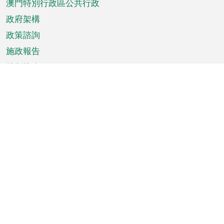
澳門特別行政區公共行政
政府架構
政策諮詢
施政報告
特別推介
澳門資訊
天氣
交通
公眾假期
文娛康體
城市資訊
澳門便覽
統計數字