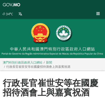
澳
門
特
34°C
別
行
政
區
政
府
入
口
網
站
澳門特別行政區政府入口網站
新聞
行政長官崔世安等在國慶招待酒會上與嘉賓祝酒
行政長官崔世安等在國慶
招待酒會上與嘉賓祝酒