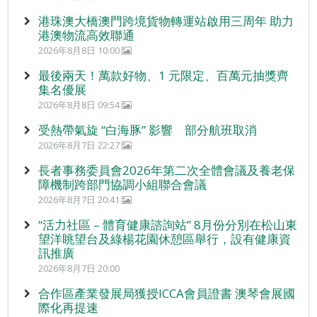
港珠澳大橋澳門跨境貨物轉運站啟用三周年 助力
港澳物流高效聯通
2026年8月8日 10:00
最後兩天！萬款好物、1 元限定、百萬元抽獎齊
集名優展
2026年8月8日 09:54
受熱帶氣旋 “白海豚” 影響 部分航班取消
2026年8月7日 22:27
長者事務委員會2026年第二次全體會議及養老保
障機制跨部門協調小組聯合會議
2026年8月7日 20:41
“活力社區 – 體育健康諮詢站” 8月份分別在松山東
望洋眺望台及綠楊花園休憩區舉行，設有健康資
訊推廣
2026年8月7日 20:00
合作區產業發展局獲授ICCA會員證書 澳琴會展國
際化再提速