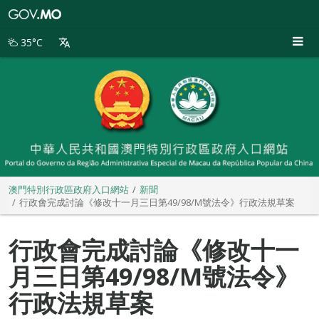
澳
門
特
35°C
別
行
政
區
政
府
入
口
網
站
澳門特別行政區政府入口網站
新聞
行政會完成討論《修改十一月三日第49/98/M號法令》行政法規草案
行政會完成討論《修改十一
月三日第49/98/M號法令》
行政法規草案