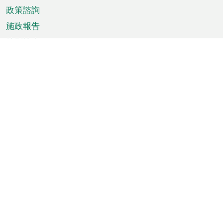
政策諮詢
施政報告
特別推介
澳門資訊
天氣
交通
公眾假期
文娛康體
城市資訊
澳門便覽
統計數字
公佈告示