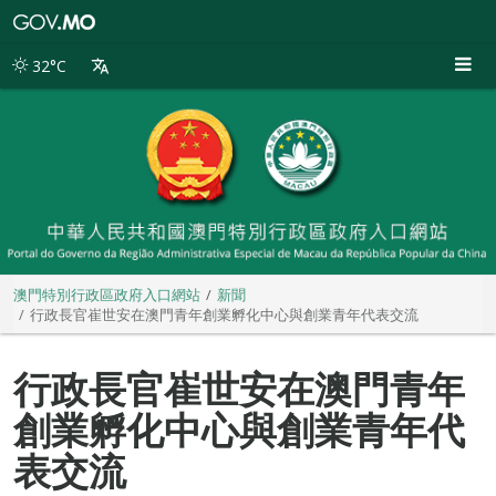
澳
門
特
32°C
別
行
政
區
政
府
入
口
網
站
澳門特別行政區政府入口網站
新聞
行政長官崔世安在澳門青年創業孵化中心與創業青年代表交流
行政長官崔世安在澳門青年
創業孵化中心與創業青年代
表交流