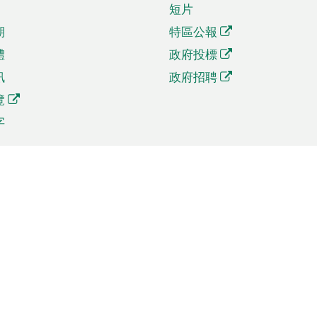
短片
期
特區公報
體
政府投標
訊
政府招聘
覽
字
及貿易
相關連結
資
手機應用程式目錄
貿會展
社交媒體目錄
商機和服務
專題網站目錄
訊
RSS訂閱目錄
權
表格下載