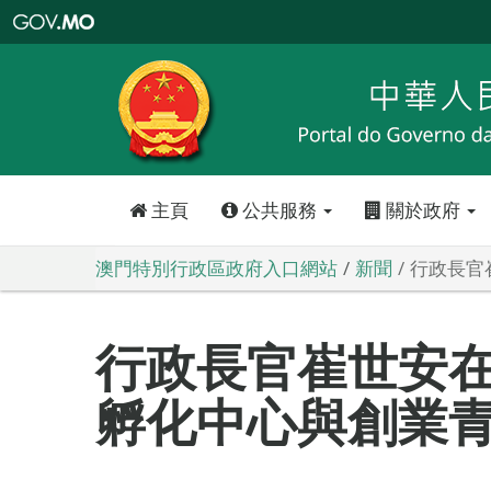
澳
門
特
別
行
政
區
政
府
入
口
網
站
主頁
公共服務
關於政府
澳門特別行政區政府入口網站
新聞
行政長官
行政長官崔世安
孵化中心與創業