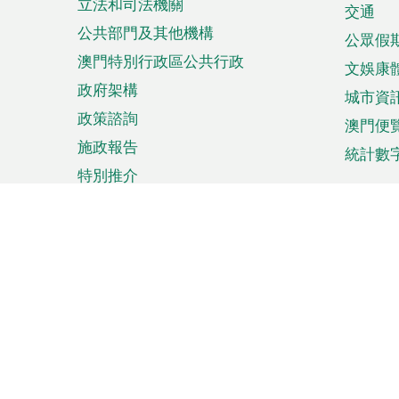
立法和司法機關
單
交通
公共部門及其他機構
公眾假
澳門特別行政區公共行政
文娛康
政府架構
城市資
政策諮詢
澳門便
施政報告
統計數
特別推介
來澳旅遊
商務
計劃行程
貿易投
觀光
澳門經
娛樂消閒
中小企
購物
市場資
節日盛事
知識產