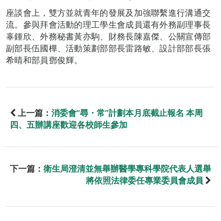
座談會上，雙方並就青年的發展及加強聯繫進行溝通交
流。參與拜會活動的理工學生會成員還有外務副理事長
辜鍾欣、外務秘書黃亦駒、財務長陳嘉傑、公關宣傳部
副部長伍國樺、活動策劃部部長雷路敏、設計部部長張
希晴和部員鄧俊輝。
上一篇：
消委會“尋・常”計劃本月底截止報名 本周
四、五辦講座歡迎各校師生參加
下一篇：
衛生局澄清並無舉辦醫學專科學院代表人選舉
將依照法律委任專業委員會成員