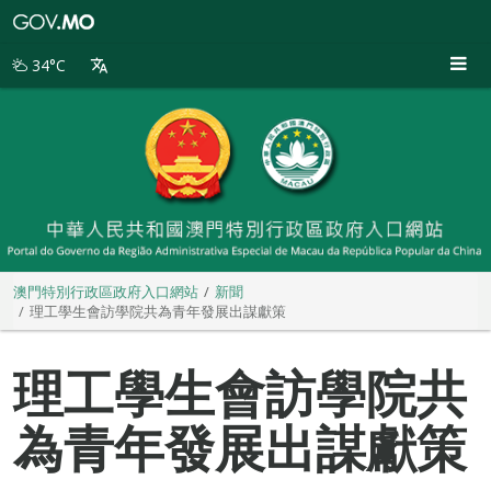
澳
門
特
34°C
別
行
政
區
政
府
入
口
網
站
澳門特別行政區政府入口網站
新聞
理工學生會訪學院共為青年發展出謀獻策
理工學生會訪學院共
為青年發展出謀獻策