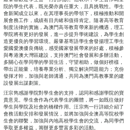
院的學生代表，既光榮亦責任重大，且具挑戰性。學生
會新閣成立以來，在其理事長的帶領下，積極推動和開
展會務工作，成績有目共睹和值得肯定。隨著高等教育
制度法律的實施，為澳門高等教育帶來新的機遇，理工
學院將有更好的發展，進一步提升學術建設，為學生創
造更優良的學習環境。嚴肇基寄語學生會發揚理工學生
愛國愛澳優良傳統，感受國家發展帶來的好處，積極參
與粵港澳大灣區建設，支持澳門社會發展和多辦活動，
多關心在學同學的學習生活，守望相助，做個好榜樣，
帶出正能量，培養專業分析、獨立解決問題能力；充份
發揮才幹，加強與老師溝通，共同為澳門高教事業的建
設發展出謀劃策。
汪宗雋感謝學院對學生會的支持，認同和感謝學院的寶
貴意見。學生會作為代表學生的團體，將一如既往做好
學生與學院及社會的橋樑作用。汪宗雋一行詳細介紹了
會務活動安排和發展情況，並將加強與全澳高等院校學
生會的聯繫，加強與內地高校學生會的交流，為同學們
爭取更多權益，籌辦更多豐富多彩的活動。