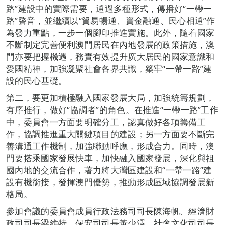
路”建設中的實際需要，通過多種形式，傳播好“一帶一
路”聲音，並繼續以“貿易暢通、資金融通、民心相通”作
為發力重點，一步一個腳印推進實施。此外，隨着國家
不斷制定完善便利澳門居民在內地發展的政策措施，澳
門亦要把握機遇，務實有效提升廣大居民的國家意識和
愛國精神，加強凝聚社會各界共識，築牢“一帶一路”建
設的民心基礎。
第二，要更加積極融入國家發展大局，加強統籌規劃，
有序推行，做好“協調者”的角色。在推進“一帶一路”工作
中，委員會一方面要明確分工，認真做好各項籌備工
作，協調推進重大關鍵項目的建設；另一方面要不斷完
善溝通工作機制，加強聯動呼應，形成合力。同時，澳
門要搭乘國家發展快車，加快融入國家發展，深化與祖
國內地的交流合作，著力將大灣區建設和“一帶一路”建
設有機銜接，發揮澳門優勢，推動形成區域協調發展新
格局。
參加會議的委員會成員行政法務司司長陳海帆、經濟財
政司司長梁維特、保安司司長黃少澤、社會文化司司長