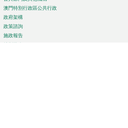
單
澳門特別行政區公共行政
政府架構
政策諮詢
施政報告
特別推介
澳門資訊
天氣
交通
公眾假期
文娛康體
城市資訊
澳門便覽
統計數字