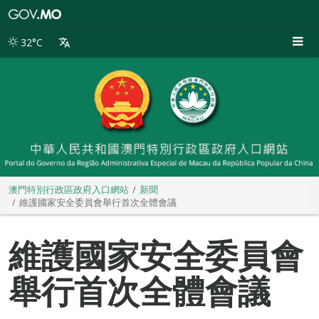
澳
門
特
32°C
別
行
政
區
政
府
入
口
網
站
澳門特別行政區政府入口網站
新聞
維護國家安全委員會舉行首次全體會議
維護國家安全委員會
舉行首次全體會議