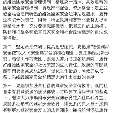
的維護國家安全管理體制；構建統一指揮、高效運轉的
國家安全管理機制，實現部門配合、資源整合；建立並
健全結合澳門特點的維護國家安全法律法規體系，履行
法律賦予的責任。同時，特區政府相關部門要努力提高
專業化水平，充分發揮職能優勢，把握工作的主動權，
防範和打擊各種危害國家安全和社會政治穩定的違法犯
罪活動。
第二，堅定政治立場，提高思想認識。要把握“總體國家
安全觀”以人民安全爲宗旨的核心理念，要主動應對新形
勢，增强工作前瞻性，盡最大努力防控各類風險，履行
好維護國家安全和社會安定的重大責任。政府的有關職
能部門要提高思想認識，强化工作措施，高效完成任
務，爲維護國家安全和穩定大局作出更新的貢獻。
第三，要繼續加强全社會的國家安全宣傳教育。澳門社
會素有愛國愛澳的優良傳統，特區要在這個鞏固的基礎
上，繼續大力推動國家安全宣傳教育進入社區和課堂，
展開多種形式的國家安全教育，讓更多的廣大居民接觸
和瞭解到國家安全方面的法律知識，懂得如何依法履行