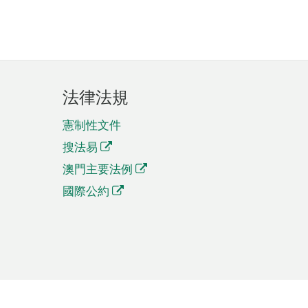
法律法規
憲制性文件
搜法易
澳門主要法例
國際公約