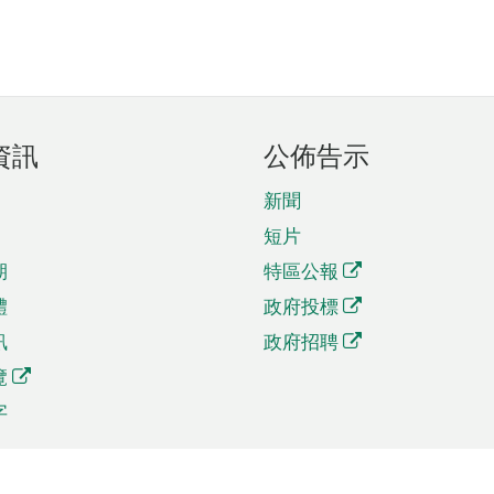
資訊
公佈告示
新聞
短片
期
特區公報
體
政府投標
訊
政府招聘
覽
字