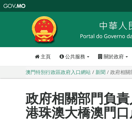
澳
門
特
別
行
政
區
政
府
入
口
網
站
主頁
公共服務
關於政府
澳門特別行政區政府入口網站
新聞
政府相關
政府相關部門負責
港珠澳大橋澳門口