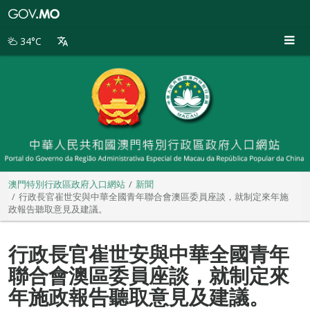
澳
門
特
34°C
別
行
政
區
政
府
入
口
網
站
澳門特別行政區政府入口網站
新聞
行政長官崔世安與中華全國青年聯合會澳區委員座談，就制定來年施
政報告聽取意見及建議。
行政長官崔世安與中華全國青年
聯合會澳區委員座談，就制定來
年施政報告聽取意見及建議。