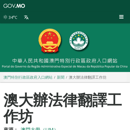
澳
門
特
34°C
別
行
政
區
政
府
入
口
網
站
澳門特別行政區政府入口網站
新聞
澳大辦法律翻譯工作坊
澳大辦法律翻譯工
作坊
來源：
澳門大學（UM）