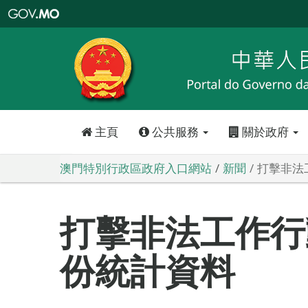
澳
門
特
別
行
政
區
政
府
入
口
網
站
主頁
公共服務
關於政府
澳門特別行政區政府入口網站
新聞
打擊非法
打擊非法工作行動
份統計資料