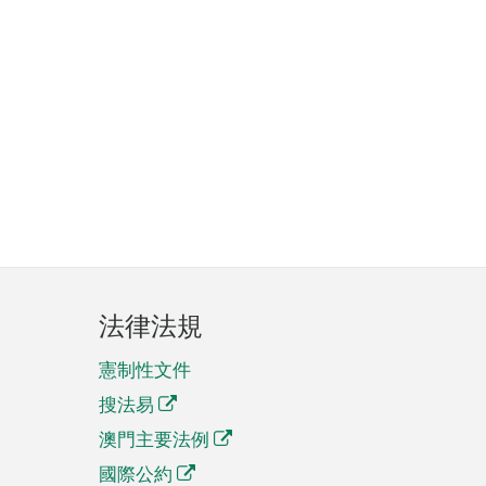
法律法規
憲制性文件
搜法易
澳門主要法例
國際公約