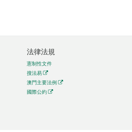
法律法規
憲制性文件
搜法易
澳門主要法例
國際公約