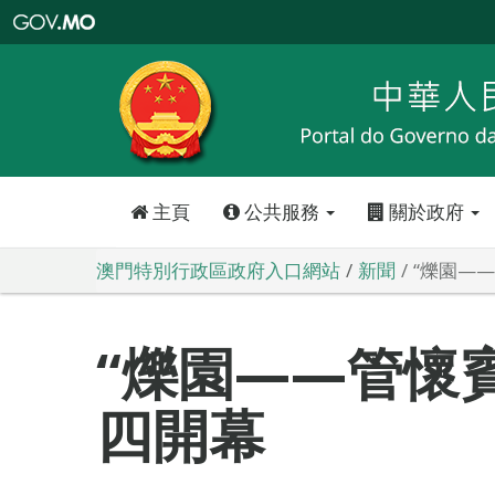
澳
門
特
別
行
政
區
政
府
入
口
網
站
主頁
公共服務
關於政府
澳門特別行政區政府入口網站
新聞
“爍園—
“爍園——管懷
四開幕