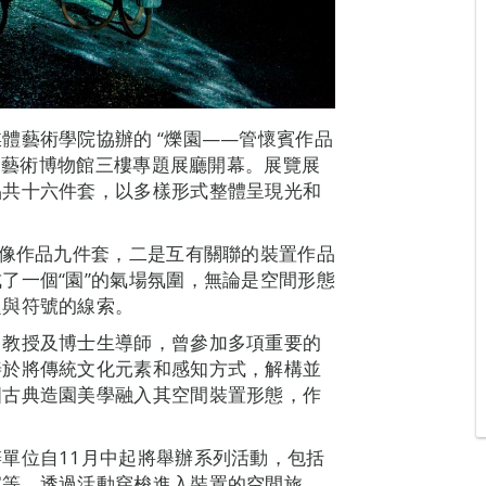
體藝術學院協辦的 “爍園——管懷賓作品
澳門藝術博物館三樓專題展廳開幕。展覽展
品共十六件套，以多樣形式整體呈現光和
影像作品九件套，二是互有關聯的裝置作品
了一個“園”的氣場氛圍，無論是空間形態
題與符號的線索。
、教授及博士生導師，曾參加多項重要的
善於將傳統文化元素和感知方式，解構並
國古典造園美學融入其空間裝置形態，作
單位自11月中起將舉辦系列活動，包括
家等，透過活動穿梭進入裝置的空間旅