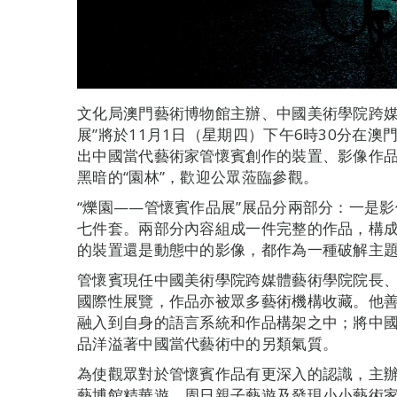
文化局澳門藝術博物館主辦、中國美術學院跨媒
展”將於11月1日（星期四）下午6時30分在
出中國當代藝術家管懷賓創作的裝置、影像作
黑暗的“園林”，歡迎公眾蒞臨參觀。
“爍園——管懷賓作品展”展品分兩部分：一是
七件套。兩部分內容組成一件完整的作品，構成
的裝置還是動態中的影像，都作為一種破解主
管懷賓現任中國美術學院跨媒體藝術學院院長
國際性展覽，作品亦被眾多藝術機構收藏。他
融入到自身的語言系統和作品構架之中；將中
品洋溢著中國當代藝術中的另類氣質。
為使觀眾對於管懷賓作品有更深入的認識，主辦
藝博館精華遊、周日親子藝遊及發現小小藝術