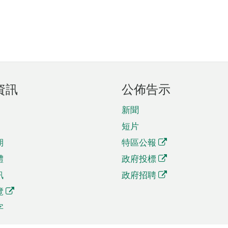
資訊
公佈告示
新聞
短片
期
特區公報
體
政府投標
訊
政府招聘
覽
字