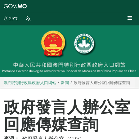
澳
門
特
29°C
別
行
政
區
政
府
入
口
網
站
澳門特別行政區政府入口網站
新聞
政府發言人辦公室回應傳媒查詢
政府發言人辦公室
回應傳媒查詢
來源：
政府發言人辦公室（GPV）