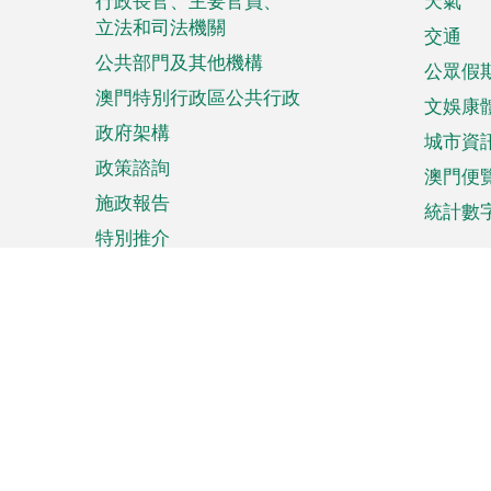
菜
行政長官、主要官員、
天氣
立法和司法機關
單
交通
公共部門及其他機構
公眾假
澳門特別行政區公共行政
文娛康
政府架構
城市資
政策諮詢
澳門便
施政報告
統計數
特別推介
來澳旅遊
商務
計劃行程
貿易投
觀光
澳門經
娛樂消閒
中小企
購物
市場資
節日盛事
知識產