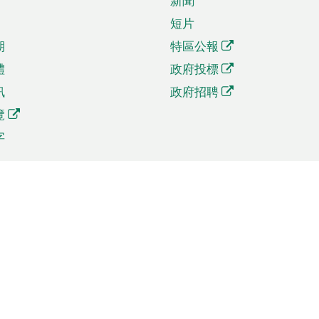
新聞
短片
期
特區公報
體
政府投標
訊
政府招聘
覽
字
及貿易
相關連結
資
手機應用程式目錄
貿會展
社交媒體目錄
商機和服務
專題網站目錄
訊
RSS訂閱目錄
權
表格下載