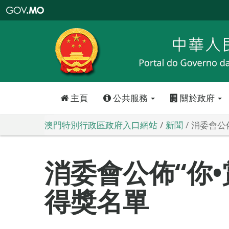
澳
門
特
別
行
政
區
政
府
入
口
網
站
主頁
公共服務
關於政府
澳門特別行政區政府入口網站
新聞
消委會公
消委會公佈“你•
得獎名單