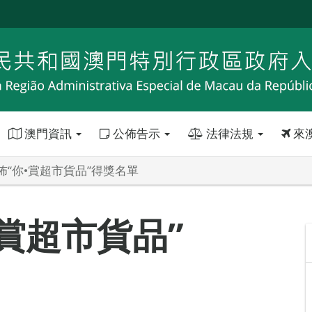
澳門資訊
公佈告示
法律法規
來
佈“你•賞超市貨品”得獎名單
賞超市貨品”