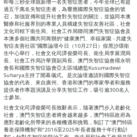
即每三秒全球就新增一名失智症患者，今年全球已有超
過五千萬名失智症患者，為響應國際失智症協會的號
召，加強宣傳和提升社會對失智症的關注，並協同本澳
醫療和社服界別的專業人員構建失智症友善社區，社會
文化司轄下衛生局、社會工作局聯同澳門失智症協會及
本澳多個社團共同籌辦的“健康澳門、幸福家園 - 共建失
智症友善社區”國際論壇今日（10月27日）假黑沙環衛
生中心舉行，社會文化司譚俊榮司長、衛生局李展潤局
長、社會工作局許華寶副局長、澳門失智症協會禤永明
會長和國際失智症協會亞太區域總監Kusumadewi
Suharya主持了開幕儀式。是次論壇邀請到國際失智症
協會的代表、來自廣州、香港和澳門的專家學者和服務
提供者作專題演講及分享失智症工作，吸引逾300名人
士參加。
社會文化司譚俊榮司長致辭表示，隨著澳門步入老齡化
社會，澳門失智症患者將會越來越多，澳門特區政府為
應對老齡化所帶來的各種機遇和挑戰，制訂了“澳門特區
養老保障機制”和“2016至2025年長者服務十年行動計
劃”；針對失智症的防治工作，衛生局和社會工作局共同