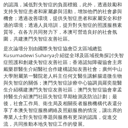
的認識，減低對失智症的負面標籤，此外，透過鼓勵和
支持失智症患者和家屬參與活動，增加他們的社會參與
機會；透過改善環境，提供失智症患者和家屬安全和舒
適的環境；透過人員培訓，提升對失智症的照護服務素
質等。在各方共同努力下，本澳可營造良好的社會氛
圍，共建澳門失智症友善社區。
是次論壇分別由國際失智症協會亞太區域總監
Kusumadewi Suharya介紹從全球及區域視角探討失智
症照護和創建失智症友善社區；香港認知障礙協會主席
戴樂群醫生介紹醫社合作建構認知友善社會；廣州中山
大學附屬第一醫院老人科主任何文醫生講解腸道微生物
與失智症的關係；澳門失智症診療中心協調員羅奕龍醫
生介紹構建澳門失智症友善社區；澳門失智症協會韋孟
持醫生介紹澳門社區失智症早期檢測及防治計劃；最
後，社會工作局、衛生局及相關長者服務機構代表還分
享了本澳失智症服務網絡及照顧服務的情況，讓出席的
專業人士對失智症專題與服務有更深的認識，促進交
流，共同推動本地失智症工作的發展。