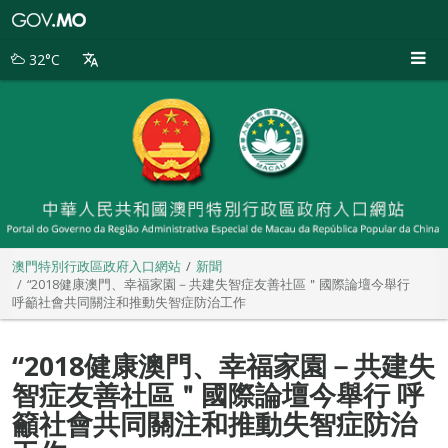
澳
門
特
32°C
別
行
政
區
政
府
入
口
網
站
澳門特別行政區政府入口網站
新聞
“2018健康澳門、幸福家園－共建失智症友善社區＂國際論壇今舉行
呼籲社會共同關注和推動失智症防治工作
“2018健康澳門、幸福家園－共建失
智症友善社區＂國際論壇今舉行 呼
籲社會共同關注和推動失智症防治