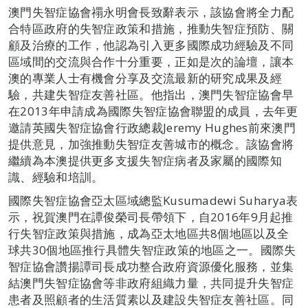
澳門失智症協會禤永明會長致辭表示，該協會將全力配
合特區政府的失智症政策和措施，推動失智症預防、關
顧及治療的工作，他認為引入更多國際成功經驗及不同
區域間的交流與合作十分重要，正如是次的論壇，讓本
澳的專業人士有機會分享及交流最新的研究成果及經
驗，共建失智症友善社區。他指出，澳門失智症協會早
在2013年申請成為國際失智症協會聯盟的成員，去年更
邀請英國失智症協會行政總裁Jeremy Hughes前來澳門
提供意見，加強推動失智症友善城市的概念。該協會將
繼續為本澳提供更多支援失智症病者及家屬的國際知
識、經驗和培訓。
國際失智症協會亞太區域總監Kusumadewi Suharya表
示，祝賀澳門在譚俊榮司長帶領下，自2016年9月起推
行失智症政策與措施，成為亞太地區共8個地區以及全
球共30個地區推行具體失智症政策的地區之一。國際失
智症協會讚揚譚司長成功整合政府資源優化服務，並集
結澳門失智症協會等非政府組織力量，共同提升失智症
患者及照顧者的生活質素以及建設失智症友善社區。同