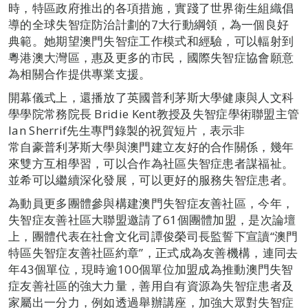
時，特區政府推出的各項措施，實踐了世界衛生組織倡
導的全球失智症防治計劃的7大行動綱領，為一個良好
典範。她期望澳門失智症工作模式和經驗，可以輻射到
粵港澳大灣區，惠及更多的市民，國際失智症協會願意
為相關合作提供專業支援。
開幕儀式上，還播放了英國普利茅斯大學健康與人文科
學學院常務院長 Bridie Kent教授及失智症學術聯盟主管
Ian Sherrif先生專門錄製的祝賀短片，表示非
常自豪普利茅斯大學與澳門建立友好的合作關係，幾年
來雙方互相學習，可以合作為社區失智症患者謀福祉。
並希可以繼續深化發展，可以更好的服務失智症患者。
為動員更多團體參與構建澳門失智症友善社區，今年，
失智症友善社區大聯盟邀請了61個團體加盟，是次論壇
上，團體代表在社會文化司譚俊榮司長監誓下宣讀“澳門
特區失智症友善社區約章”，正式成為友善機構，連同去
年43個單位，現時逾100個單位加盟成為推動澳門失智
症友善社區的強大力量，善用自有資源為失智症患者及
家屬出一分力，例如透過舉辦講座，加強大眾對失智症