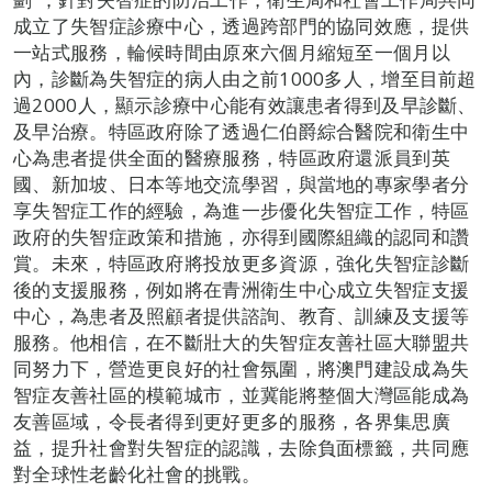
成立了失智症診療中心，透過跨部門的協同效應，提供
一站式服務，輪候時間由原來六個月縮短至一個月以
內，診斷為失智症的病人由之前1000多人，增至目前超
過2000人，顯示診療中心能有效讓患者得到及早診斷、
及早治療。特區政府除了透過仁伯爵綜合醫院和衛生中
心為患者提供全面的醫療服務，特區政府還派員到英
國、新加坡、日本等地交流學習，與當地的專家學者分
享失智症工作的經驗，為進一步優化失智症工作，特區
政府的失智症政策和措施，亦得到國際組織的認同和讚
賞。未來，特區政府將投放更多資源，強化失智症診斷
後的支援服務，例如將在青洲衛生中心成立失智症支援
中心，為患者及照顧者提供諮詢、教育、訓練及支援等
服務。他相信，在不斷壯大的失智症友善社區大聯盟共
同努力下，營造更良好的社會氛圍，將澳門建設成為失
智症友善社區的模範城市，並冀能將整個大灣區能成為
友善區域，令長者得到更好更多的服務，各界集思廣
益，提升社會對失智症的認識，去除負面標籤，共同應
對全球性老齡化社會的挑戰。