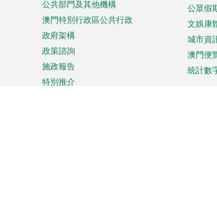
公共部門及其他機構
公眾假
澳門特別行政區公共行政
文娛康
政府架構
城市資
政策諮詢
澳門便
施政報告
統計數
特別推介
來澳旅遊
商務
計劃行程
貿易投
觀光
澳門經
娛樂消閒
中小企
購物
市場資
節日盛事
知識產