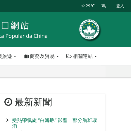
29°C
登入
澳旅遊
商務及貿易
相關連結
最新新聞
受熱帶氣旋 “白海豚” 影響 部分航班取
消