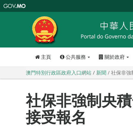
澳
門
特
別
行
政
區
政
府
入
口
網
站
主頁
公共服務
關於政府
澳門特別行政區政府入口網站
新聞
社保非強
社保非強制央積
接受報名