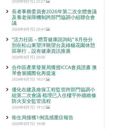
2026年8月7日 22:27
長者事務委員會2026年第二次全體會議
及養老保障機制跨部門協調小組聯合會
議
2026年8月7日 20:41
“活力社區 – 體育健康諮詢站” 8月份分
別在松山東望洋眺望台及綠楊花園休憩
區舉行，設有健康資訊推廣
2026年8月7日 20:00
合作區產業發展局獲授ICCA會員證書 澳
琴會展國際化再提速
2026年8月7日 19:21
優化在建及維保工程監管跨部門協調小
組第二次會議 梳理已入住樓宇外牆維修
防火安全監管流程
2026年8月7日 19:12
衛生局接獲1例流感重症報告
2026年8月7日 19:08