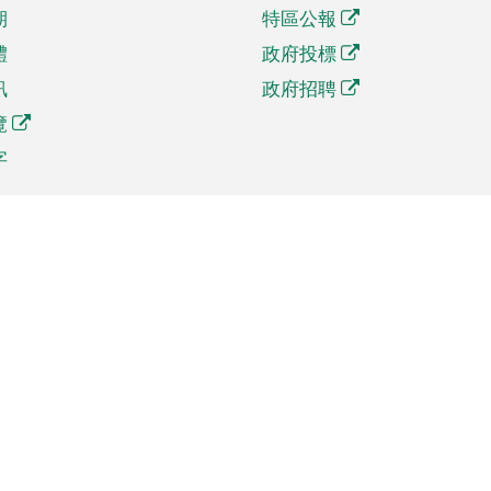
期
特區公報
體
政府投標
訊
政府招聘
覽
字
及貿易
相關連結
資
手機應用程式目錄
貿會展
社交媒體目錄
商機和服務
專題網站目錄
訊
RSS訂閱目錄
權
表格下載